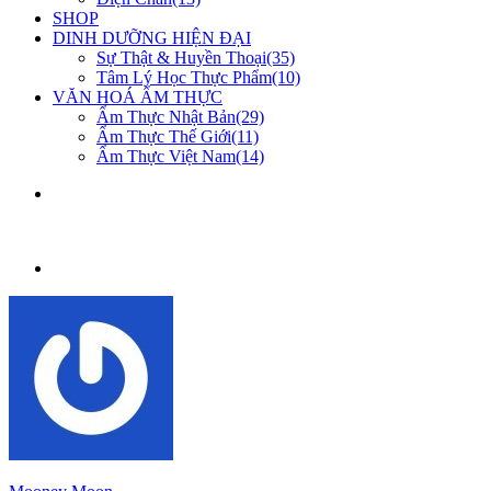
SHOP
DINH DƯỠNG HIỆN ĐẠI
Sự Thật & Huyền Thoại(35)
Tâm Lý Học Thực Phẩm(10)
VĂN HOÁ ẨM THỰC
Ẩm Thực Nhật Bản(29)
Ẩm Thực Thế Giới(11)
Ẩm Thực Việt Nam(14)