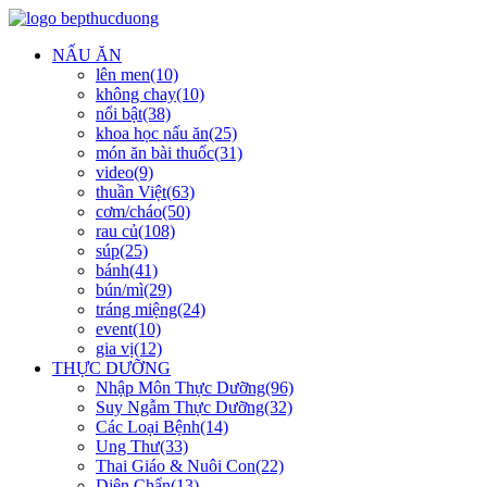
NẤU ĂN
lên men(10)
không chay(10)
nổi bật(38)
khoa học nấu ăn(25)
món ăn bài thuốc(31)
video(9)
thuần Việt(63)
cơm/cháo(50)
rau củ(108)
súp(25)
bánh(41)
bún/mì(29)
tráng miệng(24)
event(10)
gia vị(12)
THỰC DƯỠNG
Nhập Môn Thực Dưỡng(96)
Suy Ngẫm Thực Dưỡng(32)
Các Loại Bệnh(14)
Ung Thư(33)
Thai Giáo & Nuôi Con(22)
Diện Chẩn(13)