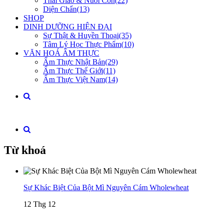
Thai Giáo & Nuôi Con(22)
Diện Chẩn(13)
SHOP
DINH DƯỠNG HIỆN ĐẠI
Sự Thật & Huyền Thoại(35)
Tâm Lý Học Thực Phẩm(10)
VĂN HOÁ ẨM THỰC
Ẩm Thực Nhật Bản(29)
Ẩm Thực Thế Giới(11)
Ẩm Thực Việt Nam(14)
Từ khoá
Sự Khác Biệt Của Bột Mì Nguyên Cám Wholewheat
12 Thg 12