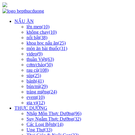
NẤU ĂN
lên men(10)
không chay(10)
nổi bật(38)
khoa học nấu ăn(25)
món ăn bài thuốc(31)
video(9)
thuần Việt(63)
cơm/cháo(50)
rau củ(108)
súp(25)
bánh(41)
bún/mì(29)
tráng miệng(24)
event(10)
gia vị(12)
THỰC DƯỠNG
Nhập Môn Thực Dưỡng(96)
Suy Ngẫm Thực Dưỡng(32)
Các Loại Bệnh(14)
Ung Thư(33)