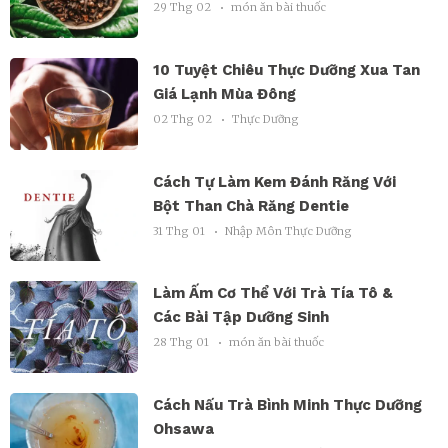
29 Thg 02
món ăn bài thuốc
10 Tuyệt Chiêu Thực Dưỡng Xua Tan
Giá Lạnh Mùa Đông
02 Thg 02
Thực Dưỡng
Cách Tự Làm Kem Đánh Răng Với
Bột Than Chà Răng Dentie
31 Thg 01
Nhập Môn Thực Dưỡng
Làm Ấm Cơ Thể Với Trà Tía Tô &
Các Bài Tập Dưỡng Sinh
28 Thg 01
món ăn bài thuốc
Cách Nấu Trà Bình Minh Thực Dưỡng
Ohsawa