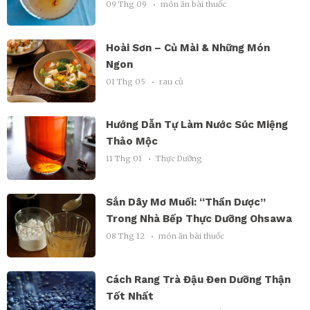
09 Thg 09
món ăn bài thuốc
Hoài Sơn – Củ Mài & Những Món
Ngon
01 Thg 05
rau củ
Hướng Dẫn Tự Làm Nước Súc Miệng
Thảo Mộc
11 Thg 01
Thực Dưỡng
Sắn Dây Mơ Muối: “Thần Dược”
Trong Nhà Bếp Thực Dưỡng Ohsawa
08 Thg 12
món ăn bài thuốc
Cách Rang Trà Đậu Đen Dưỡng Thận
Tốt Nhất