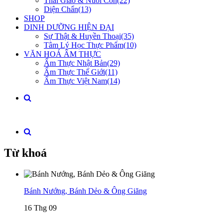
Thai Giáo & Nuôi Con(22)
Diện Chẩn(13)
SHOP
DINH DƯỠNG HIỆN ĐẠI
Sự Thật & Huyền Thoại(35)
Tâm Lý Học Thực Phẩm(10)
VĂN HOÁ ẨM THỰC
Ẩm Thực Nhật Bản(29)
Ẩm Thực Thế Giới(11)
Ẩm Thực Việt Nam(14)
Từ khoá
Bánh Nướng, Bánh Dẻo & Ông Giăng
16 Thg 09