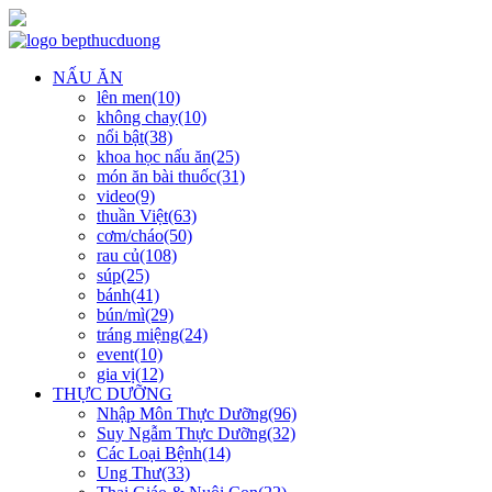
NẤU ĂN
lên men(10)
không chay(10)
nổi bật(38)
khoa học nấu ăn(25)
món ăn bài thuốc(31)
video(9)
thuần Việt(63)
cơm/cháo(50)
rau củ(108)
súp(25)
bánh(41)
bún/mì(29)
tráng miệng(24)
event(10)
gia vị(12)
THỰC DƯỠNG
Nhập Môn Thực Dưỡng(96)
Suy Ngẫm Thực Dưỡng(32)
Các Loại Bệnh(14)
Ung Thư(33)