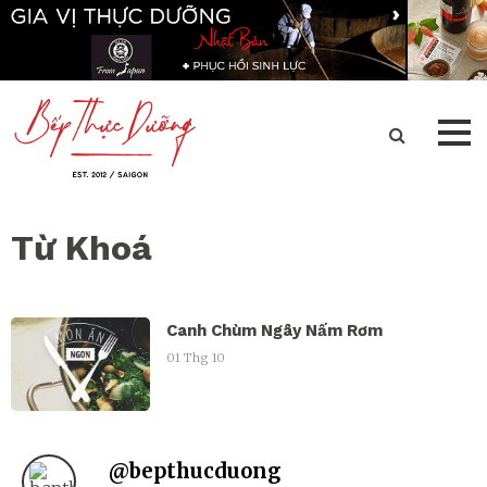
Từ Khoá
Canh Chùm Ngây Nấm Rơm
01 Thg 10
@
bepthucduong