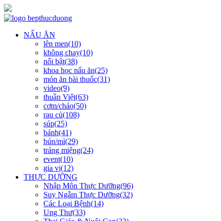
NẤU ĂN
lên men(10)
không chay(10)
nổi bật(38)
khoa học nấu ăn(25)
món ăn bài thuốc(31)
video(9)
thuần Việt(63)
cơm/cháo(50)
rau củ(108)
súp(25)
bánh(41)
bún/mì(29)
tráng miệng(24)
event(10)
gia vị(12)
THỰC DƯỠNG
Nhập Môn Thực Dưỡng(96)
Suy Ngẫm Thực Dưỡng(32)
Các Loại Bệnh(14)
Ung Thư(33)