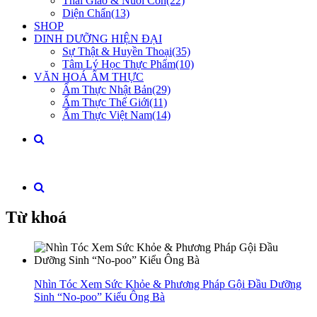
Thai Giáo & Nuôi Con(22)
Diện Chẩn(13)
SHOP
DINH DƯỠNG HIỆN ĐẠI
Sự Thật & Huyền Thoại(35)
Tâm Lý Học Thực Phẩm(10)
VĂN HOÁ ẨM THỰC
Ẩm Thực Nhật Bản(29)
Ẩm Thực Thế Giới(11)
Ẩm Thực Việt Nam(14)
Từ khoá
Nhìn Tóc Xem Sức Khỏe & Phương Pháp Gội Đầu Dưỡng
Sinh “No-poo” Kiểu Ông Bà