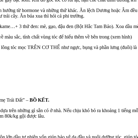
ảnh hưởng từ hormone và những thứ khác. Ăn lệch Dương hoặc Âm đều c
ư trái cây. Ăn búa xua thì hói cả phi trường.
 wakame…+ 3 thứ đen: mè, gạo, đậu đen (Bột Hắc Tam Bảo). Xoa dầu m
về màu sắc, tính chất vùng tóc để hiểu thêm về bên trong (xem hình)
lông tóc mọc TRÊN CƠ THỂ như ngực, bụng và phần lưng (đuôi) là k
 mẹ Trái Đất” –
BỒ KẾT.
ựa trên những gì sẵn có ở nhà. Nếu chịu khó bỏ ra khoảng 1 tiếng mỗi
ầm 80k/kg gội được lâu.
uôn lớp dầu tự nhiên vốn giúp bảo vệ da đầu và nuôi dưỡng tóc, giúp 