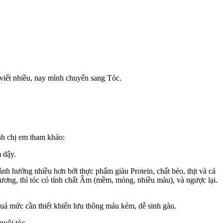
ã viết nhiều, nay mình chuyển sang Tóc.
nh chị em tham khảo:
m dậy.
h hưởng nhiều hơn bởi thực phẩm giàu Protein, chất béo, thịt và cả
ương, thì tóc có tính chất Âm (mềm, mỏng, nhiều màu), và ngược lại.
uá mức cần thiết khiến lưu thông máu kém, dễ sinh gàu.
nuôi tóc.