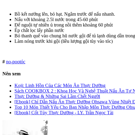
Bồ kết nướng lên, bỏ hạt. Ngâm trước để nấu nhanh.
Nấu với khoảng 2.5l nước trong 45-60 phút
Để nguội tự nhiên ủ trong nồi thêm khoảng 60 phút
Ép chắt lọc lấy phần nước
Bỏ thanh quế vào chung hũ nước gội để tủ lạnh dùng dần trong
Làm nóng trước khi gội (liều lượng gội tùy vào tóc)
#
no-poo
tóc
Nên xem
Koji: Linh Hồn Của Các Món Ăn Thực Dưỡng
Sách COOKBOX 2 : Khoa Học Và Nghệ Thuật Nấu Ăn Tự N
Thực Dưỡng & Những Sai Lầm Chết Người
[Ebook] Chỉ Dẫn Nấu Ăn Thực Dưỡng Ohsawa Vùng Nhiệt Đ
Top 10 Món Thiết Yếu Cho Bạn Nhập Môn Thực Dưỡng Ohs
[Ebook] Cốt Tủy Thực Dưỡng - LY. Trần Ngọc Tài