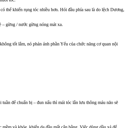
ó thể khiến rụng tóc nhiều hơn. Hói đầu phía sau là do lệch Dương,
è – gừng / nước gừng nóng mát xa.
hông tốt lắm, nó phản ánh phần Yếu của chức năng cơ quan nội
 tuần để chuẩn bị – đun nấu thì mái tóc lẫn lưu thông máu não sẽ
tóc mềm và khỏe, khiến da đầu mất cân bằng. Việc dùng dầu xả để