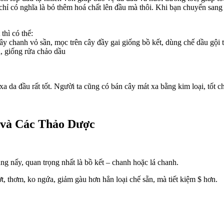
hỉ có nghĩa là bỏ thêm hoá chất lên đầu mà thôi. Khi bạn chuyển sang 
thì có thể:
 chanh vỏ sần, mọc trên cây đầy gai giống bồ kết, dùng chế dầu gội t
, giống rửa chảo dầu
a đầu rất tốt. Người ta cũng có bán cây mát xa bằng kim loại, tốt ch
 và Các Thảo Dược
dùng nấy, quan trọng nhất là bồ kết – chanh hoặc lá chanh.
ợt, thơm, ko ngứa, giảm gàu hơn hẳn loại chế sẵn, mà tiết kiệm $ hơn.