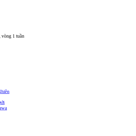
 vòng 1 tuần
hiên
ới
awa