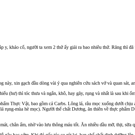
áp y, khảo cổ, người ta xem 2 thứ ấy giải ra bao nhiêu thứ. Răng thì đ
og này, xin gạch đầu dòng vài ý qua nghiên cứu sách vở và quan sát, a
iếu (hư) thì tóc thưa và ngắn, khô, hay gãy, rụng và nhất là sau khi ố
phẩm Thực Vật, bao gồm cả Carbs. Lông lá, râu mọc xuống dưới chịu ản
u lá rụng-mùa hè mọc). Người thể chất Dương, ăn thiên về thực phẩm D
mát, chân ấm, nhờ vào lưu thông máu tốt. Ăn nhiều dầu mỡ, thịt, sữa q
ễ gây bạc sớm. Khi đó gốc tóc co rút lại, hạn chế chất dinh dưỡng lên 