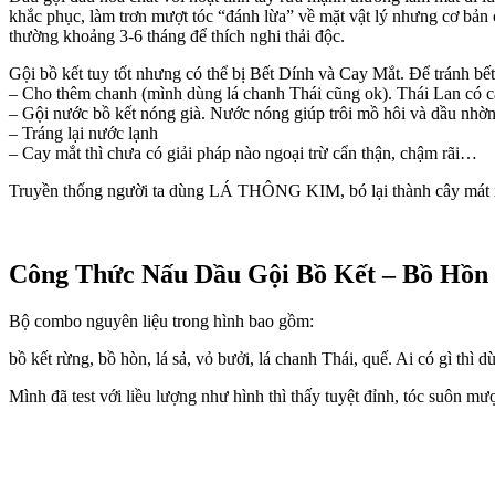
khắc phục, làm trơn mượt tóc “đánh lừa” về mặt vật lý nhưng cơ bản c
thường khoảng 3-6 tháng để thích nghi thải độc.
Gội bồ kết tuy tốt nhưng có thể bị Bết Dính và Cay Mắt. Để tránh bết 
– Cho thêm chanh (mình dùng lá chanh Thái cũng ok). Thái Lan có cây
– Gội nước bồ kết nóng già. Nước nóng giúp trôi mồ hôi và dầu nhờn
– Tráng lại nước lạnh
– Cay mắt thì chưa có giải pháp nào ngoại trừ cẩn thận, chậm rãi…
Truyền thống người ta dùng LÁ THÔNG KIM, bó lại thành cây mát xa d
Công Thức Nấu Dầu Gội Bồ Kết – Bồ Hồn
Bộ combo nguyên liệu trong hình bao gồm:
bồ kết rừng, bồ hòn, lá sả, vỏ bưởi, lá chanh Thái, quế. Ai có gì thì 
Mình đã test với liều lượng như hình thì thấy tuyệt đỉnh, tóc suôn mư