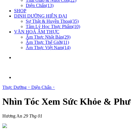
Thai Giáo & Nuôi Con(22)
Diện Chẩn(13)
SHOP
DINH DƯỠNG HIỆN ĐẠI
Sự Thật & Huyền Thoại(35)
Tâm Lý Học Thực Phẩm(10)
VĂN HOÁ ẨM THỰC
Ẩm Thực Nhật Bản(29)
Ẩm Thực Thế Giới(11)
Ẩm Thực Việt Nam(14)
Thực Dưỡng ･
Diện Chẩn ･
Nhìn Tóc Xem Sức Khỏe & Phư
Hương An
29 Thg 01