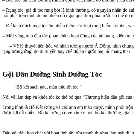
– Rụng tóc: già đi tóc rụng bớt là bình thường, có nguyên nhân do 
hói phía trên đỉnh do ăn nhiều đồ ngọt quá, hói phía trước có thể do d
– Để kích thích mọc tóc ăn nhiều thêm các loại rong biển: kombu,
– Mỗi vùng trên đầu tóc phản chiếu hoạt động của nội tạng, kiểm tra 
– Về lý thuyết tiến hóa và nhân tướng người Á Đông, nhìn chung 
tạng tương ứng, do di truyền hay chế độ ăn người mẹ lúc mang thai
Gội Đầu Dưỡng Sinh Dưỡng Tóc
“Bồ kết sạch gàu, mần trầu tốt tóc.”
Nói về làm đẹp và khỏe tóc ko thể bỏ qua “Thương hiệu dầu gội của
Trong hình là Bồ Kết Rừng và các anh em thảo dược, mình phối trộn d
được lợi rất nhiều. Bồ kết rừng có vẻ xịn xò hơn bồ kết thường, giá t
Dầu gội đầu hoá chất với hoạt tính tẩy rửa mạnh thường làm mất đi l