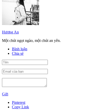
Hương An
Một chút ngọt ngào, một chút an yên.
Bình luận
Chia sẻ
Gửi
Pinterest
Copy Link