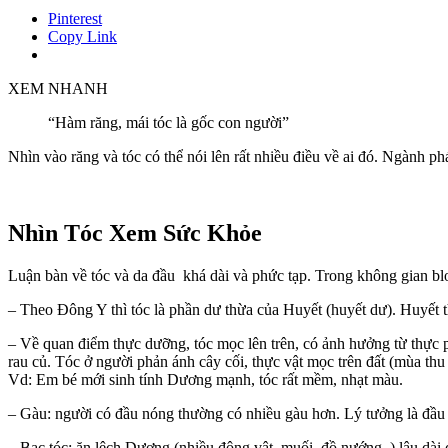
Pinterest
Copy Link
XEM NHANH
“Hàm răng, mái tóc là gốc con người”
Nhìn vào răng và tóc có thể nói lên rất nhiều điều về ai đó. Ngành ph
Nhìn Tóc Xem Sức Khỏe
Luận bàn về tóc và da đầu khá dài và phức tạp. Trong không gian bl
– Theo Đông Y thì tóc là phần dư thừa của Huyết (huyết dư). Huyết th
– Về quan điểm thực dưỡng, tóc mọc lên trên, có ảnh hưởng từ thực 
rau củ. Tóc ở người phản ánh cây cối, thực vật mọc trên đất (mùa th
Vd: Em bé mới sinh tính Dương mạnh, tóc rất mềm, nhạt màu.
– Gàu: người có đầu nóng thường có nhiều gàu hơn. Lý tưởng là đầu 
– Bạc tóc: ăn lệch Dương (nhiều động vật, muối, đồ nướng..) lâu dài d