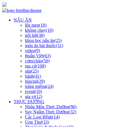
NẤU ĂN
lên men(10)
không chay(10)
nổi bật(38)
khoa học nấu ăn(25)
món ăn bài thuốc(31)
video(9)
thuần Việt(63)
cơm/cháo(50)
rau củ(108)
súp(25)
bánh(41)
bún/mì(29)
tráng miệng(24)
event(10)
gia vị(12)
THỰC DƯỠNG
Nhập Môn Thực Dưỡng(96)
Suy Ngẫm Thực Dưỡng(32)
Các Loại Bệnh(14)
Ung Thư(33)