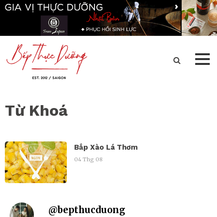
Từ Khoá
Bắp Xào Lá Thơm
04 Thg 08
@
bepthucduong