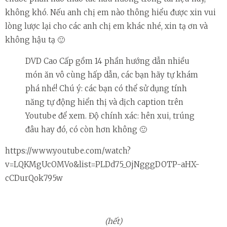
không khó. Nếu anh chị em nào thông hiểu được xin vui
lòng lược lại cho các anh chị em khác nhé, xin tạ ơn và
không hậu tạ 🙂
DVD Cao Cấp gồm 14 phần hướng dẫn nhiều
món ăn vô cùng hấp dẫn, các bạn hãy tự khám
phá nhé! Chú ý: các bạn có thể sử dụng tính
năng tự động hiển thị và dịch caption trên
Youtube để xem. Độ chính xác: hên xui, trúng
đâu hay đó, có còn hơn không 🙂
https://www.youtube.com/watch?
v=LQKMgUcOMVo&list=PLDd75_OjNgggDOTP-aHX-
cCDurQok795w
(hết)