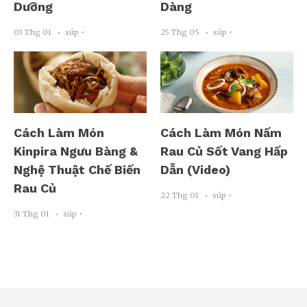
Dưỡng
Dàng
03 Thg 01
súp ･
25 Thg 05
súp ･
Cách Làm Món
Cách Làm Món Nấm
Kinpira Ngưu Bàng &
Rau Củ Sốt Vang Hấp
Nghệ Thuật Chế Biến
Dẫn (Video)
Rau Củ
22 Thg 01
súp ･
31 Thg 01
súp ･