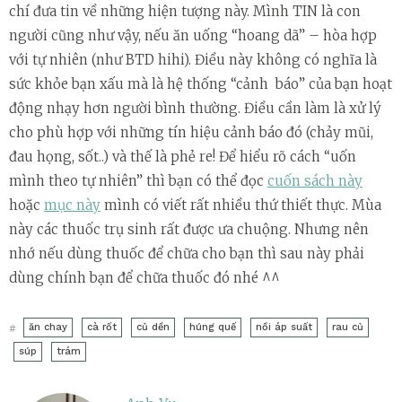
chí đưa tin về những hiện tượng này. Mình TIN là con
người cũng như vậy, nếu ăn uống “hoang dã” – hòa hợp
với tự nhiên (như BTD hihi). Điều này không có nghĩa là
sức khỏe bạn xấu mà là hệ thống “cảnh báo” của bạn hoạt
động nhạy hơn người bình thường. Điều cần làm là xử lý
cho phù hợp với những tín hiệu cảnh báo đó (chảy mũi,
đau họng, sốt..) và thế là phẻ re! Để hiểu rõ cách “uốn
mình theo tự nhiên” thì bạn có thể đọc
cuốn sách này
hoặc
mục này
mình có viết rất nhiều thứ thiết thực. Mùa
này các thuốc trụ sinh rất được ưa chuộng. Nhưng nên
nhớ nếu dùng thuốc để chữa cho bạn thì sau này phải
dùng chính bạn để chữa thuốc đó nhé ^^
ăn chay
cà rốt
củ dền
húng quế
nồi áp suất
rau củ
#
súp
trám