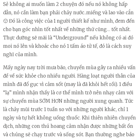
Sẻ không ai muốn làm 2 chuyện đó nếu nó không hấp
dẫn, nó cần làm bạn phải chảy nước..miếng và lao vào cắn
🙂 Đó là công việc của 1 người thiết kế như mình, đem đến
cho bạn góc nhìn tốt nhất về những thứ cũng… tốt nhất.
Thực dưỡng sẽ mãi là “Underground” nếu không có ai đó
moi nó lên và khoác cho nó 1 tấm áo tử tế, đó là cách suy
nghĩ của mình.
Mấy ngày nay trời mưa bão, chuyển mùa gây ra nhiều vấn
đề về sức khỏe cho nhiều người. Hàng loạt người thân của
mình đã đổ gục vì cảm sốt (may là đã khỏi hết rồi). 1 điều
“lạ” mình nhận thấy là cơ thể mình trở nên nhạy cảm với
sự chuyển mùa SỚM HƠN những người xung quanh. Tức
là chảy mũi trước 1 tuần so với những người khác, chỉ 1
ngày và tự hết không uống thuốc. Khi thiên nhiên chuyển
dịch, những con thú hoang cảm nhận được những bất ổn
và chúng sẽ chạy trước và sống sót. Bạn thường nghe báo