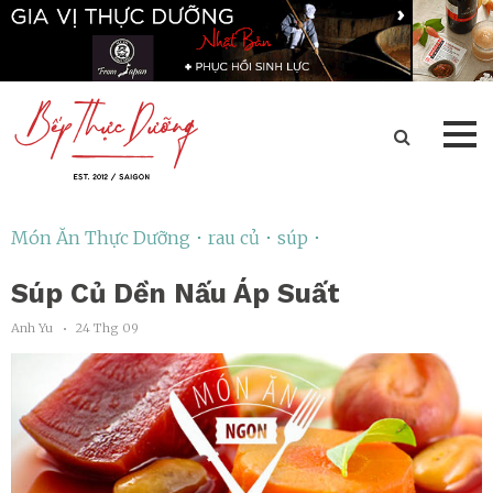
Món Ăn Thực Dưỡng ･
rau củ ･
súp ･
Súp Củ Dền Nấu Áp Suất
Anh Yu
24 Thg 09