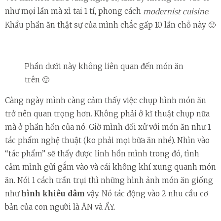
như mọi lần mà xì tai 1 tí, phong cách
.
modernist cuisine
Khẩu phần ăn thật sự của mình chắc gấp 10 lần chỗ này 🙂
Phần dưới này không liên quan đến món ăn
trên 🙂
Càng ngày mình càng cảm thấy việc chụp hình món ăn
trở nên quan trọng hơn. Không phải ở kĩ thuật chụp nữa
mà ở phần hồn của nó. Giờ mình đối xử với món ăn như 1
tác phẩm nghệ thuật (ko phải mọi bữa ăn nhé). Nhìn vào
“tác phẩm” sẽ thấy được linh hồn mình trong đó, tình
cảm mình gửi gắm vào và cái không khí xung quanh món
ăn. Nói 1 cách trần trụi thì những hình ảnh món ăn giống
như
hình khiêu dâm
vậy. Nó tác động vào 2 nhu cầu cơ
bản của con người là ĂN và ẤY.