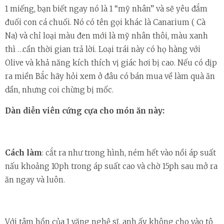
1 miếng, bạn biết ngay nó là 1 “mỹ nhân” và sẽ yêu đắm
đuối con cá chuối. Nó có tên gọi khác là Canarium ( Cà
Na) và chỉ loại màu đen mới là mỹ nhân thôi, màu xanh
thì …cần thời gian trả lời. Loại trái này có họ hàng với
Olive và khả năng kích thích vị giác hơi bị cao. Nếu có dịp
ra miền Bắc hãy hỏi xem ở đâu có bán mua về làm quà ăn
dần, nhưng coi chừng bị mốc.
Dàn diễn viên cứng cựa cho món ăn này:
Cách làm
: cắt ra như trong hình, ném hết vào nồi áp suất
nấu khoảng 10ph trong áp suất cao và chờ 15ph sau mở ra
ăn ngay và luôn.
Với tâm hồn của 1 văng nghệ sĩ, anh ấy không cho vào tô