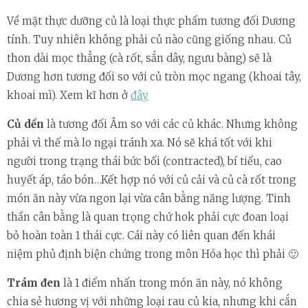
Về mặt thực dưỡng củ là loại thực phẩm tương đối Dương
tính. Tuy nhiên không phải củ nào cũng giống nhau. Củ
thon dài mọc thẳng (cà rốt, sắn dây, ngưu bàng) sẽ là
Dương hơn tương đối so với củ tròn mọc ngang (khoai tây,
khoai mì). Xem kĩ hơn ở
đây
Củ dền
là tương đối Âm so với các củ khác. Nhưng không
phải vì thế mà lo ngại tránh xa. Nó sẽ khá tốt với khi
người trong trạng thái bức bối (contracted), bí tiểu, cao
huyết áp, táo bón…Kết hợp nó với củ cải và củ cà rốt trong
món ăn này vừa ngon lại vừa cân bằng năng lượng. Tinh
thần cân bằng là quan trọng chứ hok phải cực đoan loại
bỏ hoàn toàn 1 thái cực. Cái này có liên quan đến khái
niệm phủ định biện chứng trong môn Hóa học thì phải 🙂
Trám đen
là 1 điểm nhấn trong món ăn này, nó không
chia sẻ hương vị với những loại rau củ kia, nhưng khi cắn