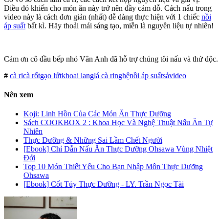
Điều đó khiến cho món ăn này trở nên đầy cám dỗ. Cách nấu trong
video này là cách đơn giản (nhất) dễ dàng thực hiện với 1 chiếc
nồi
áp suất
bất kì. Hãy thoải mái sáng tạo, miễn là nguyên liệu tự nhiên!
Cám ơn cô đầu bếp nhỏ Vân Anh đã hỗ trợ chúng tôi nấu và thử độc.
#
cà ri
cà rốt
gạo lứt
khoai lang
lá cà ri
nghệ
nồi áp suất
sả
video
Nên xem
Koji: Linh Hồn Của Các Món Ăn Thực Dưỡng
Sách COOKBOX 2 : Khoa Học Và Nghệ Thuật Nấu Ăn Tự
Nhiên
Thực Dưỡng & Những Sai Lầm Chết Người
[Ebook] Chỉ Dẫn Nấu Ăn Thực Dưỡng Ohsawa Vùng Nhiệt
Đới
Top 10 Món Thiết Yếu Cho Bạn Nhập Môn Thực Dưỡng
Ohsawa
[Ebook] Cốt Tủy Thực Dưỡng - LY. Trần Ngọc Tài