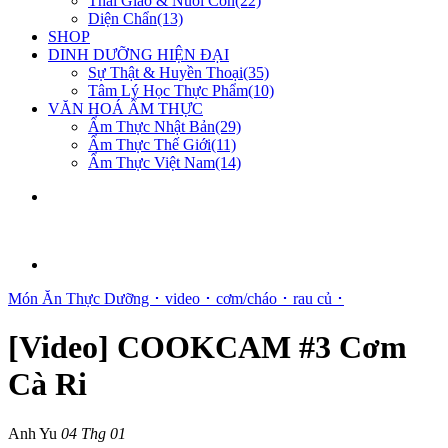
Thai Giáo & Nuôi Con(22)
Diện Chẩn(13)
SHOP
DINH DƯỠNG HIỆN ĐẠI
Sự Thật & Huyền Thoại(35)
Tâm Lý Học Thực Phẩm(10)
VĂN HOÁ ẨM THỰC
Ẩm Thực Nhật Bản(29)
Ẩm Thực Thế Giới(11)
Ẩm Thực Việt Nam(14)
Món Ăn Thực Dưỡng ･
video ･
cơm/cháo ･
rau củ ･
[Video] COOKCAM #3 Cơm
Cà Ri
Anh Yu
04 Thg 01