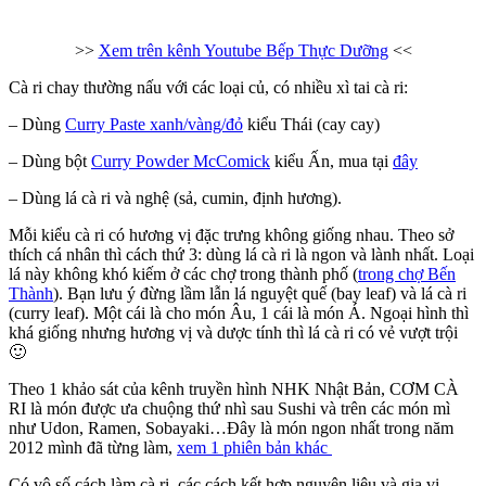
>>
Xem trên kênh Youtube Bếp Thực Dưỡng
<<
Cà ri chay thường nấu với các loại củ, có nhiều xì tai cà ri:
– Dùng
Curry Paste xanh/vàng/đỏ
kiểu Thái (cay cay)
– Dùng bột
Curry Powder McComick
kiểu Ấn, mua tại
đây
– Dùng lá cà ri và nghệ (sả, cumin, định hương).
Mỗi kiểu cà ri có hương vị đặc trưng không giống nhau. Theo sở
thích cá nhân thì cách thứ 3: dùng lá cà ri là ngon và lành nhất. Loại
lá này không khó kiếm ở các chợ trong thành phố (
trong chợ Bến
Thành
). Bạn lưu ý đừng lầm lẫn lá nguyệt quế (bay leaf) và lá cà ri
(curry leaf). Một cái là cho món Âu, 1 cái là món Á. Ngoại hình thì
khá giống nhưng hương vị và dược tính thì lá cà ri có vẻ vượt trội
🙂
Theo 1 khảo sát của kênh truyền hình NHK Nhật Bản, CƠM CÀ
RI là món được ưa chuộng thứ nhì sau Sushi và trên các món mì
như Udon, Ramen, Sobayaki…Đây là món ngon nhất trong năm
2012 mình đã từng làm,
xem 1 phiên bản khác
Có vô số cách làm cà ri, các cách kết hợp nguyên liệu và gia vị.