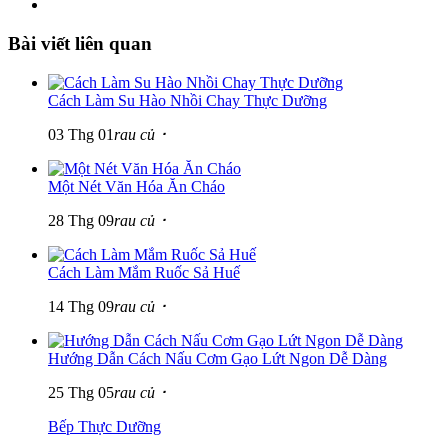
Bài viết liên quan
Cách Làm Su Hào Nhồi Chay Thực Dưỡng
03 Thg 01
rau củ ･
Một Nét Văn Hóa Ăn Cháo
28 Thg 09
rau củ ･
Cách Làm Mắm Ruốc Sả Huế
14 Thg 09
rau củ ･
Hướng Dẫn Cách Nấu Cơm Gạo Lứt Ngon Dễ Dàng
25 Thg 05
rau củ ･
Bếp Thực Dưỡng