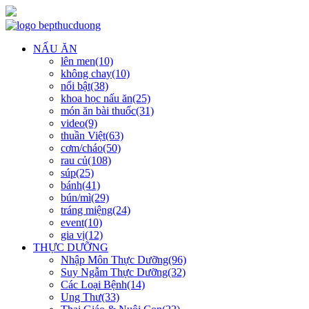
NẤU ĂN
lên men(10)
không chay(10)
nổi bật(38)
khoa học nấu ăn(25)
món ăn bài thuốc(31)
video(9)
thuần Việt(63)
cơm/cháo(50)
rau củ(108)
súp(25)
bánh(41)
bún/mì(29)
tráng miệng(24)
event(10)
gia vị(12)
THỰC DƯỠNG
Nhập Môn Thực Dưỡng(96)
Suy Ngẫm Thực Dưỡng(32)
Các Loại Bệnh(14)
Ung Thư(33)