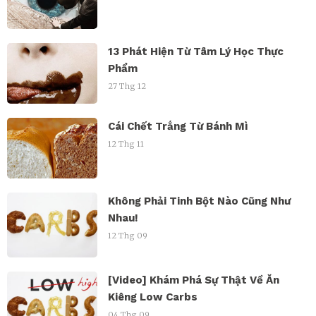
13 Phát Hiện Từ Tâm Lý Học Thực
Phẩm
27 Thg 12
Cái Chết Trắng Từ Bánh Mì
12 Thg 11
Không Phải Tinh Bột Nào Cũng Như
Nhau!
12 Thg 09
[Video] Khám Phá Sự Thật Về Ăn
Kiêng Low Carbs
04 Thg 09