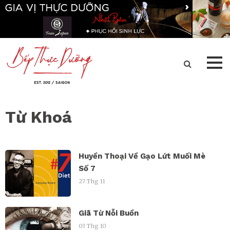
Từ Khoá
Huyền Thoại Về Gạo Lứt Muối Mè
Số 7
27 Thg 11
Giã Từ Nỗi Buồn
03 Thg 10