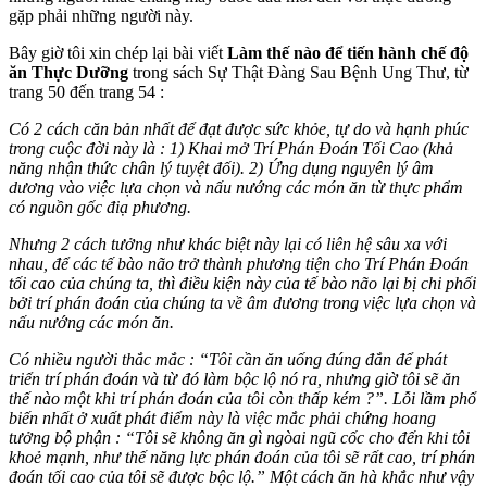
gặp phải những người này.
Bây giờ tôi xin chép lại bài viết
Làm thế nào để tiến hành chế độ
ăn Thực Dưỡng
trong sách Sự Thật Đàng Sau Bệnh Ung Thư, từ
trang 50 đến trang 54 :
Có 2 cách căn bản nhất để đạt được sức khỏe, tự do và hạnh phúc
trong cuộc đời này là :
1) Khai mở Trí Phán Đoán Tối Cao (khả
năng nhận thức chân lý tuyệt đối).
2) Ứng dụng nguyên lý âm
dương vào việc lựa chọn và nấu nướng các món ăn từ thực phẩm
có nguồn gốc điạ phương.
Nhưng 2 cách tưởng như khác biệt này lại có liên hệ sâu xa với
nhau, để các tế bào não trở thành phương tiện cho Trí Phán Đoán
tối cao của chúng ta, thì điều kiện này của tế bào não lại bị chi phối
bởi trí phán đoán của chúng ta về âm dương trong việc lựa chọn và
nấu nướng các món ăn.
Có nhiều người thắc mắc : “Tôi cần ăn uống đúng đắn để phát
triển trí phán đoán và từ đó làm bộc lộ nó ra, nhưng giờ tôi sẽ ăn
thế nào một khi trí phán đoán của tôi còn thấp kém ?”. Lỗi lầm phổ
biến nhất ở xuất phát điểm này là việc mắc phải chứng hoang
tưởng bộ phận : “Tôi sẽ không ăn gì ngòai ngũ cốc cho đến khi tôi
khoẻ mạnh, như thế năng lực phán đoán của tôi sẽ rất cao, trí phán
đoán tối cao của tôi sẽ được bộc lộ.” Một cách ăn hà khắc như vậy