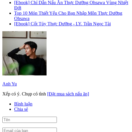
[Ebook] Chỉ Dẫn Nấu Ăn Thực Dưỡng Ohsawa Vùng Nhiệt
Đới
Top 10 Món Thiết Yếu Cho Bạn Nhập Môn Thực Dưỡng
Ohsawa
[Ebook] Cốt Tủy Thực Dưỡng - LY. Trần Ngọc Tài
Anh Yu
Xếp có ý. Chụp có tình
[Đặt mua sách nấu ăn]
Bình luận
Chia sẻ