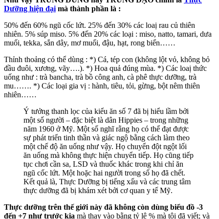
Dưỡng hiện đại
mà thành phần là :
50% đến 60% ngũ cốc lứt. 25% đến 30% các loaị rau củ thiên
nhiên. 5% súp miso. 5% đến 20% các loại : miso, natto, tamari, dưa
muối, tekka, sắn dây, mơ muối, đậu, hạt, rong biển……
Thỉnh thoảng có thể dùng : *) Cá, tép con (không lột vỏ, không bỏ
đầu đuôi, xương, vãy….). *) Hoa quả đúng mùa. *) Các loaị thức
uống như : trà bancha, trà bồ công anh, cà phê thực dưỡng, trà
mu……. *) Các loại gia vị : hành, tiêu, tỏi, gừng, bột nêm thiên
nhiên……
Ý tưởng thanh lọc của kiểu ăn số 7 đã bị hiểu lầm bởi
một số người – đặc biệt là dân Hippies – trong những
năm 1960 ở Mỹ. Một số nghĩ rằng họ có thể đạt được
sự phát triển tinh thần và giác ngộ bằng cách làm theo
một chế độ ăn uống như vậy. Họ chuyển đột ngột lối
ăn uống mà không thực hiện chuyển tiếp. Họ cũng tiếp
tục chơi cần sa, LSD và thuốc khác trong khi chỉ ăn
ngũ cốc lứt. Một hoặc hai người trong số họ đã chết.
Kết quả là, Thực Dưỡng bị tiếng xấu và các trung tâm
thực dưỡng đã bị khám xét bởi cơ quan y tế Mỹ.
Thực dưỡng trên thế giới này đã không còn dùng biểu đồ -3
đến +7 như trước kia
mà thay vào bằng tỷ lệ % mà tôi đã viết; và