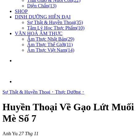
Thai Giáo & Nuôi Con(22)
Diện Chẩn(13)
SHOP
DINH DƯỠNG HIỆN ĐẠI
Sự Thật & Huyền Thoại(35)
Tâm Lý Học Thực Phẩm(10)
VĂN HOÁ ẨM THỰC
Ẩm Thực Nhật Bản(29)
Ẩm Thực Thế Giới(11)
Ẩm Thực Việt Nam(14)
Sự Thật & Huyền Thoại ･
Thực Dưỡng ･
Huyền Thoại Về Gạo Lứt Muối
Mè Số 7
Anh Yu
27 Thg 11