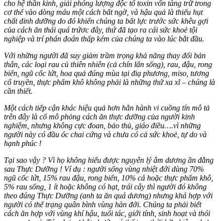
cho hệ thần kinh, giải phóng lượng độc tố toxin vốn tàng trữ trong
cơ thể vào dòng máu một cách bất ngờ, và hậu quả là thiếu hụt
chất dinh dưỡng do đó khiến chúng ta bất lực trước sức khêu gợi
của cách ăn thái quá trứơc đây, thứ đã tạo ra cái sức khoẻ tội
nghiệp và trí phán đoán thấp kém của chúng ta vào lúc bắt đầu.
Với những người đã suy giảm trầm trọng khả năng thay đổi bản
thân, các loại rau củ thiên nhiên (cả chín lẩn sống), rau, đậu, rong
biển, ngũ cốc lứt, hoa quả đúng mùa tại điạ phương, miso, tương
cổ truyền, thực phẩm khô không phải là những thứ xa xĩ – chúng là
cần thiết.
Một cách tiếp cận khác hiệu quả hơn hẳn hành vi cuồng tín mô tả
trên đây là cố mô phỏng cách ăn thực dưỡng của người kinh
nghiệm, nhưng không cực đoan, bảo thủ, giáo điều….vì những
người này có đầu óc chai cứng và chưa có cả sức khoẻ, tự do và
hạnh phúc !
Tại sao vậy ? Vì họ không hiểu được nguyên lý âm dương ần đằng
sau Thực Dưỡng ! Ví dụ : người sống vùng nhiệt đới dùng 70%
ngũ cốc lứt, 15% rau đậu, rong biển, 10% cá hoặc thực phẩm khô,
5% rau sống, 1 ít hoặc không có hạt, trái cây thì người đó không
theo đúng Thực Dưỡng (anh ta ăn quá dương) nhưng khá hợp với
người có thể trạng quân bình vùng hàn đới. Chúng ta phải biết
cách ăn hợp với vùng khí hậu, tuổi tác, giới tính, sinh hoạt và thói