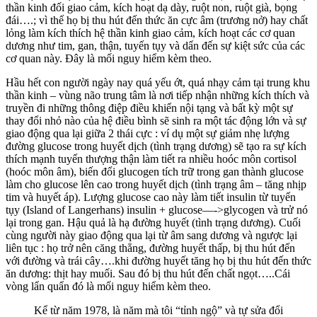
thần kinh đối giao cảm, kích hoạt dạ dày, ruột non, ruột già, bọng
đái….; vì thế họ bị thu hút đến thức ăn cực âm (trương nở) hay chất
lỏng làm kích thích hệ thần kinh giao cảm, kích hoạt các cơ quan
dương như tim, gan, thận, tuyến tụy và dẩn đến sự kiệt sức của các
cơ quan này. Đây là mối nguy hiểm kèm theo.
Hầu hết con người ngày nay quá yếu ớt, quá nhạy cảm tại trung khu
thần kinh – vùng não trung tâm là nơi tiếp nhận những kích thích và
truyền đi những thông điệp điều khiển nội tạng và bất kỳ một sự
thay đổi nhỏ nào của hệ điều bình sẽ sinh ra một tác động lớn và sự
giao động qua lại giữa 2 thái cực : ví dụ một sự giảm nhẹ lượng
đường glucose trong huyết dịch (tình trạng dương) sẽ tạo ra sự kích
thích mạnh tuyến thượng thận làm tiết ra nhiều hoóc môn cortisol
(hoóc môn âm), biến đổi glucogen tích trữ trong gan thành glucose
làm cho glucose lên cao trong huyết dịch (tình trạng âm – tăng nhịp
tim và huyết áp). Lượng glucose cao này làm tiết insulin từ tuyến
tụy (Island of Langerhans) insulin + glucose—->glycogen và trử nó
lại trong gan. Hậu quả là hạ đường huyết (tình trạng dương). Cuối
cùng người này giao động qua lại từ âm sang dương và ngược lại
liên tục : họ trở nên căng thẳng, đường huyết thấp, bị thu hút đến
với đường và trái cây….khi đường huyết tăng họ bị thu hút đến thức
ăn dương: thịt hay muối. Sau đó bị thu hút đến chất ngọt…..Cái
vòng lẩn quẩn đó là mối nguy hiểm kèm theo.
Kể từ năm 1978, là năm mà tôi “tỉnh ngộ” và tự sửa đổi