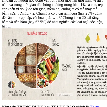
ăn đạm có nguồn gốc động vật trong một giới hạn thời gian, ví dụ 7
năm và trong thời gian đó chúng ta dùng trung bình 1% cá con, tép
con (nếu vì do lý do tôn giáo, niềm tin, chúng ta có thể thay thế
bằng sữa, trứng…). 2/ Chúng ta có 8 cái răng cửa (hay 25%) dùng
để cắn rau, cạp bắp, cắt hoa quả…… 3/ Chúng ta có 20 cái răng
hàm và tiền hàm (hay 62.5%) để nhai nghiền các loại ngũ cốc, đậu,
hạt….
Như vậy TRUNG DUNG hay TRUNG ĐẠO chính là
Thực