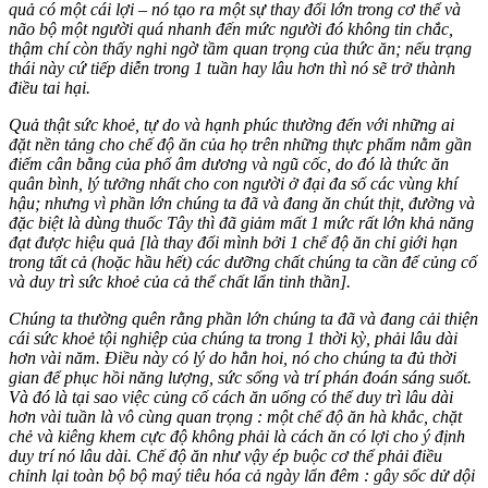
quả có một cái lợi – nó tạo ra một sự thay đổi lớn trong cơ thể và
não bộ một người quá nhanh đến mức người đó không tin chắc,
thậm chí còn thấy nghi ngờ tầm quan trọng của thức ăn; nếu trạng
thái này cứ tiếp diễn trong 1 tuần hay lâu hơn thì nó sẽ trở thành
điều tai hại.
Quả thật sức khoẻ, tự do và hạnh phúc thường đến với những ai
đặt nền tảng cho chế độ ăn của họ trên những thực phẩm nằm gần
điểm cân bằng của phổ âm dương và ngũ cốc, do đó là thức ăn
quân bình, lý tưởng nhất cho con người ở đại đa số các vùng khí
hậu; nhưng vì phần lớn chúng ta đã và đang ăn chút thịt, đường và
đặc biệt là dùng thuốc Tây thì đã giảm mất 1 mức rất lớn khả năng
đạt được hiệu quả [là thay đổi mình bởi 1 chế độ ăn chỉ giới hạn
trong tất cả (hoặc hầu hết) các dưỡng chất chúng ta cần để củng cố
và duy trì sức khoẻ của cả thể chất lẩn tinh thần].
Chúng ta thường quên rằng phần lớn chúng ta đã và đang cải thiện
cái sức khoẻ tội nghiệp của chúng ta trong 1 thời kỳ, phải lâu dài
hơn vài năm. Điều này có lý do hẳn hoi, nó cho chúng ta đủ thời
gian để phục hồi năng lượng, sức sống và trí phán đoán sáng suốt.
Và đó là tại sao việc củng cố cách ăn uống có thể duy trì lâu dài
hơn vài tuần là vô cùng quan trọng : một chế độ ăn hà khắc, chặt
chẻ và kiêng khem cực độ không phải là cách ăn có lợi cho ý định
duy trí nó lâu dài. Chế độ ăn như vậy ép buộc cơ thể phải điều
chỉnh lại toàn bộ bộ maý tiêu hóa cả ngày lẩn đêm : gây sốc dử dội