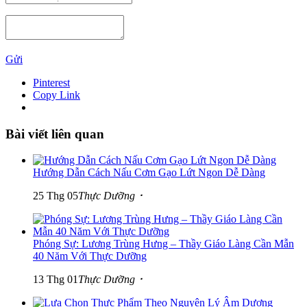
Gửi
Pinterest
Copy Link
Bài viết liên quan
Hướng Dẫn Cách Nấu Cơm Gạo Lứt Ngon Dễ Dàng
25 Thg 05
Thực Dưỡng ･
Phóng Sự: Lương Trùng Hưng – Thầy Giáo Làng Cần Mẫn
40 Năm Với Thực Dưỡng
13 Thg 01
Thực Dưỡng ･