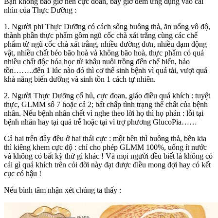
Bạn không bao giờ nên cực đoan, bây giờ đem ứng dụng vào cái
nhìn của Thực Dưỡng :
1. Người phi Thực Dưỡng có cách sống buông thả, ăn uống vô độ,
thành phần thực phẩm gồm ngũ cốc chà xát trắng cùng các chế
phẩm từ ngũ cốc chà xát trắng, nhiều đường đơn, nhiều đạm động
vật, nhiều chất béo bão hoà và không bão hoà, thực phẩm có quá
nhiều chất độc hóa học từ khâu nuôi trồng đến chế biến, bảo
tồn……..đến 1 lúc nào đó thì cơ thể sinh bệnh vì quá tải, vượt quá
khả năng biến dưỡng và sinh tồn 1 cách tự nhiên.
2. Người Thực Dưỡng cổ hủ, cực đoan, giáo điều quá khích : tuyệt
thực, GLMM số 7 hoặc cả 2; bất chấp tình trạng thể chất của bệnh
nhân. Nếu bệnh nhân chết vì nghe theo lời họ thì họ phán : lỗi tại
bệnh nhân hay tại quá trễ hoặc tại vì trợ phương GlucoPia……
Cả hai trên đây đều ở hai thái cực : một bên thì buông thả, bên kia
thì kiêng khem cực độ : chỉ cho phép GLMM 100%, uống ít nước
và không có bất kỳ thứ gì khác ! Và mọi người đều biết là không có
cái gì quá khích trên cỏi đời này đạt được điều mong đợi hay có kết
cục có hậu !
Nếu bình tâm nhận xét chúng ta thấy :