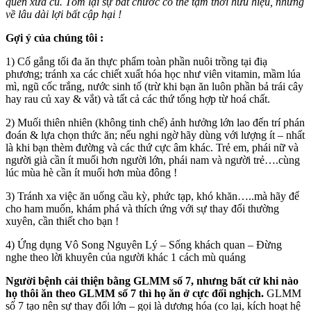
quen xưa củ. Tóm lại sự bắt chước có thể tạm thời hữu hiệu, nhưng
về lâu dài lợi bất cập hại !
Gợi ý của chúng tôi :
1) Cố gắng tối đa ăn thực phẩm toàn phần nuôi trồng tại điạ
phương; tránh xa các chiết xuất hóa học như viên vitamin, mầm lúa
mì, ngũ cốc trắng, nước sinh tố (trừ khi bạn ăn luôn phần bả trái cây
hay rau củ xay & vắt) và tất cả các thứ tổng hợp từ hoá chất.
2) Muối thiên nhiên (không tinh chế) ảnh hưởng lớn lao đến trí phán
đoán & lựa chọn thức ăn; nếu nghi ngờ hãy dùng với lượng ít – nhất
là khi bạn thèm đường và các thứ cực âm khác. Trẻ em, phái nữ và
người già cần ít muối hơn người lớn, phái nam và người trẻ….cùng
lúc mùa hè cần ít muối hơn mùa đông !
3) Tránh xa việc ăn uống cầu kỳ, phức tạp, khó khăn…..mà hãy để
cho ham muốn, khám phá và thích ứng với sự thay đổi thường
xuyên, cần thiết cho bạn !
4) Ứng dụng Vô Song Nguyên Lý – Sống khách quan – Đừng
nghe theo lời khuyên của người khác 1 cách mù quáng
Người bệnh cải thiện bằng GLMM số 7, nhưng bất cứ khi nào
họ thôi ăn theo GLMM số 7 thì họ ăn ở cực đối nghịch.
GLMM
số 7 tạo nên sự thay đổi lớn – gọi là dương hóa (co lại, kích hoạt hệ