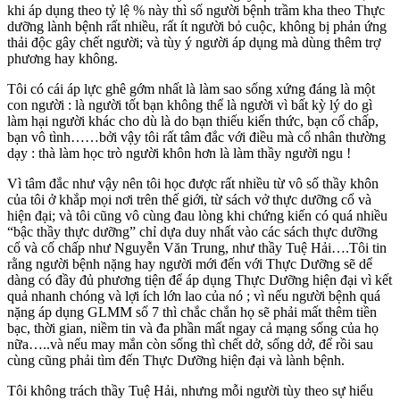
khi áp dụng theo tỷ lệ % này thì số người bệnh trầm kha theo Thực
dưỡng lành bệnh rất nhiều, rất ít người bỏ cuộc, không bị phản ứng
thải độc gây chết người; và tùy ý người áp dụng mà dùng thêm trợ
phương hay không.
Tôi có cái áp lực ghê gớm nhất là làm sao sống xứng đáng là một
con người : là người tốt bạn không thể là người vì bất kỳ lý do gì
làm hại người khác cho dù là do bạn thiếu kiến thức, bạn cố chấp,
bạn vô tình……bởi vậy tôi rất tâm đắc với điều mà cổ nhân thường
dạy : thà làm học trò người khôn hơn là làm thầy người ngu !
Vì tâm đắc như vậy nên tôi học được rất nhiều từ vô số thầy khôn
của tôi ở khắp mọi nơi trên thế giới, từ sách vở thực dưỡng cổ và
hiện đại; và tôi cũng vô cùng đau lòng khi chứng kiến có quá nhiều
“bậc thầy thực dưỡng” chỉ dựa duy nhất vào các sách thực dưỡng
cổ và cố chấp như Nguyễn Văn Trung, như thầy Tuệ Hải….Tôi tin
rằng người bệnh nặng hay người mới đến với Thực Dưỡng sẽ dể
dàng có đầy đủ phương tiện để áp dụng Thực Dưỡng hiện đại vì kết
quả nhanh chóng và lợi ích lớn lao của nó ; vì nếu người bệnh quá
nặng áp dụng GLMM số 7 thì chắc chắn họ sẽ phải mất thêm tiền
bạc, thời gian, niềm tin và đa phần mất ngay cả mạng sống của họ
nữa…..và nếu may mắn còn sống thì chết dở, sống dở, để rồi sau
cùng cũng phải tìm đến Thực Dưỡng hiện đại và lành bệnh.
Tôi không trách thầy Tuệ Hải, nhưng mỗi người tùy theo sự hiểu