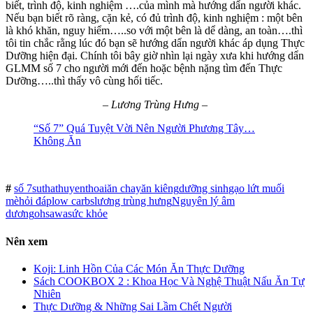
biết, trình độ, kinh nghiệm ….của mình mà hướng dẩn người khác.
Nếu bạn biết rõ ràng, cặn kẻ, có đủ trình độ, kinh nghiệm : một bên
là khó khăn, nguy hiểm…..so với một bên là dể dàng, an toàn….thì
tôi tin chắc rằng lúc đó bạn sẽ hướng dẩn người khác áp dụng Thực
Dưỡng hiện đại. Chính tôi bây giờ nhìn lại ngày xưa khi hướng dẩn
GLMM số 7 cho người mới đến hoặc bệnh nặng tìm đến Thực
Dưỡng…..thì thấy vô cùng hối tiếc.
– Lương Trùng Hưng –
“Số 7” Quá Tuyệt Vời Nên Người Phương Tây…
Không Ăn
#
số 7
suthathuyenthoai
ăn chay
ăn kiêng
dưỡng sinh
gạo lứt muối
mè
hỏi đáp
low carbs
lương trùng hưng
Nguyên lý âm
dương
ohsawa
sức khỏe
Nên xem
Koji: Linh Hồn Của Các Món Ăn Thực Dưỡng
Sách COOKBOX 2 : Khoa Học Và Nghệ Thuật Nấu Ăn Tự
Nhiên
Thực Dưỡng & Những Sai Lầm Chết Người