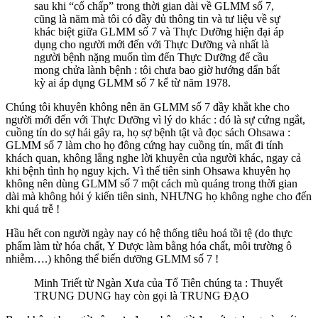
sau khi “cố chấp” trong thời gian dài về GLMM số 7,
cũng là năm mà tôi có đầy đủ thông tin và tư liệu về sự
khác biệt giữa GLMM số 7 và Thực Dưỡng hiện đại áp
dụng cho người mới đến với Thực Dưỡng và nhất là
người bệnh nặng muốn tìm đến Thực Dưỡng để cầu
mong chửa lành bệnh : tôi chưa bao giờ hướng dẩn bất
kỳ ai áp dụng GLMM số 7 kể từ năm 1978.
Chúng tôi khuyên không nên ăn GLMM số 7 đầy khắt khe cho
người mới đến với Thực Dưỡng vì lý do khác : đó là sự cứng ngắt,
cuồng tín do sợ hải gây ra, họ sợ bệnh tật và đọc sách Ohsawa :
GLMM số 7 làm cho họ đông cứng hay cuồng tín, mất đi tính
khách quan, không lắng nghe lời khuyên của người khác, ngay cả
khi bệnh tình họ nguy kịch. Vì thế tiên sinh Ohsawa khuyên họ
không nên dùng GLMM số 7 một cách mù quáng trong thời gian
dài mà không hỏi ý kiến tiên sinh, NHƯNG họ không nghe cho đến
khi quá trễ !
Hầu hết con người ngày nay có hệ thống tiêu hoá tồi tệ (do thực
phẩm làm từ hóa chất, Y Dược làm bằng hóa chất, môi trường ô
nhiễm….) không thể biến dưỡng GLMM số 7 !
Minh Triết từ Ngàn Xưa của Tổ Tiên chúng ta : Thuyết
TRUNG DUNG hay còn gọi là TRUNG ĐẠO