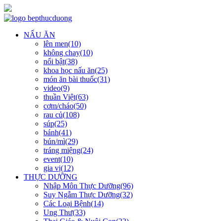
NẤU ĂN
lên men(10)
không chay(10)
nổi bật(38)
khoa học nấu ăn(25)
món ăn bài thuốc(31)
video(9)
thuần Việt(63)
cơm/cháo(50)
rau củ(108)
súp(25)
bánh(41)
bún/mì(29)
tráng miệng(24)
event(10)
gia vị(12)
THỰC DƯỠNG
Nhập Môn Thực Dưỡng(96)
Suy Ngẫm Thực Dưỡng(32)
Các Loại Bệnh(14)
Ung Thư(33)