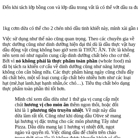
Đến khi tách lớp bồng con và lớp dầu trong vắt là có thể vớt dầu ra đ
1kg cơm dừa có thể cho 2 chén nhỏ dầu tinh khiết này, mình xài gần
Việc sử dụng như thế nào cũng quan trọng. Theo các chuyên gia về
thực dưỡng cũng như dinh dưỡng hiện đại thì dù là dầu thực vật hay
dầu động vật cũng không bao giờ xem là THỨC ĂN. Tức là không
nên xem nó như nguồn cung cấp dinh dưỡng chất béo cho cơ thể.
Bởi vì
nó không phải là thực phẩm toàn phần
(whole food) mà
đã bị tách ra khiến cơ cấu về dinh dưỡng cũng như năng lượng
không còn cân bằng nữa. Các thực phẩm hàng ngày cũng chứa đầy
đủ chất béo, một số loại cung cấp chất béo nhiều hơn như các loại
hạt (mè,hạt lanh,hạt hạnh nhân,óc chó…). Tiêu thụ chất béo dạng
thực phẩm toàn phần thì tốt hơn.
Mình chỉ xem dầu dừa như 1 thứ gia vị cung cấp một
chút
hương vị cho món ăn
thêm ngon thôi, hoặc đôi
khi là 1
phương tiện truyền nhiệt
. Về mặt này dầu
dừa làm rất tốt. Cũng như khi dùng dầu Olive sẽ mang
lại hương vị đặc trưng cho các món phương Tây như
Pizza. Dầu dừa mang lại 1 hương vị nhiệt đới, ngọt
ngào và quyến rũ. Việc dùng dầu để chiên trên chảo
trong thời gian lâu là không được khuyến khích vì dầu