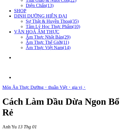
Thai Giáo & Nuôi Con(22)
Diện Chẩn(13)
SHOP
DINH DƯỠNG HIỆN ĐẠI
Sự Thật & Huyền Thoại(35)
Tâm Lý Học Thực Phẩm(10)
VĂN HOÁ ẨM THỰC
Ẩm Thực Nhật Bản(29)
Ẩm Thực Thế Giới(11)
Ẩm Thực Việt Nam(14)
Món Ăn Thực Dưỡng ･
thuần Việt ･
gia vị ･
Cách Làm Dầu Dừa Ngon Bổ
Rẻ
Anh Yu
13 Thg 01