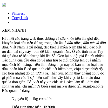
Pinterest
Copy Link
XEM NHANH
Hầu hết các trang web thực dưỡng và sức khỏe trên thế giới đều
khuyên loại dầu
nên dùng
trong nấu ăn là
dầu olive, dầu mè và dầu
dừa
. Việt Nam là xứ nóng, đặc biệt là miền Nam khí hậu đặc biệt
ưu đãi loại cây này, luôn dễ kiếm quanh năm. Ở các tỉnh miền Tây
thì giá dừa rẻ bèo nhưng khi lên Sài Gòn lại bị đội giá lên rất nhiều.
Tác dụng của dầu dừa có vẻ như hơi bị thổi phồng lên quá nhằm
mục đích bán hàng. Trên thị trường hiện nay có bán nhiều loại dầu
dừa, phần lớn là có qua tinh chế, tiết kiệm hơn, chịu được nhiệt độ
cao hơn nhưng độ tin tưởng là…hên xui. Mình thấy chẳng có lý do
gì phải mua vào 1 sự “hên xui” như vậy khi việc tự làm dầu dừa
quá là đơn giản. Bài viết này xin chỉa sẻ 1 cách làm dầu dừa thủ
công tại nhà, chỉ mất nửa buổi sáng mà xài được rất lâu,ngon,bổ rẻ.
Bảo quản dễ dàng.
Nguyên liệu: 1kg cơm dừa
Thời gian thực hiện: 1h30ph