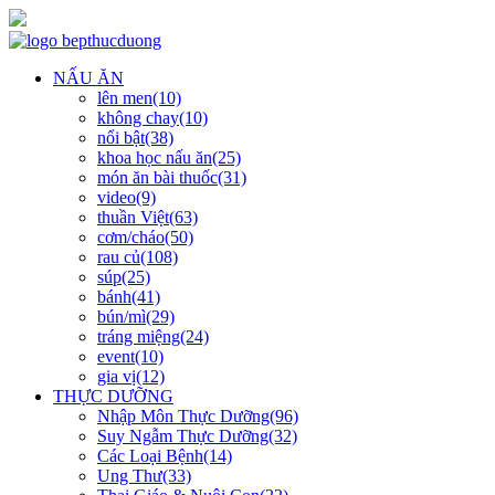
NẤU ĂN
lên men(10)
không chay(10)
nổi bật(38)
khoa học nấu ăn(25)
món ăn bài thuốc(31)
video(9)
thuần Việt(63)
cơm/cháo(50)
rau củ(108)
súp(25)
bánh(41)
bún/mì(29)
tráng miệng(24)
event(10)
gia vị(12)
THỰC DƯỠNG
Nhập Môn Thực Dưỡng(96)
Suy Ngẫm Thực Dưỡng(32)
Các Loại Bệnh(14)
Ung Thư(33)