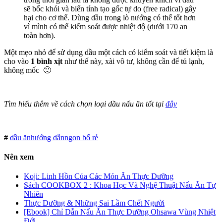
sẽ bốc khói và biến tính tạo gốc tự do (free radical) gây
hại cho cơ thể. Dùng dầu trong lò nướng có thể tốt hơn
vì mình có thể kiểm soát được nhiệt độ (dưới 170 an
toàn hơn).
Một mẹo nhỏ để sử dụng dầu một cách có kiểm soát và tiết kiệm là
cho vào
1 bình xịt
như thế này, xài vô tư, không cần để tủ lạnh,
không mốc 🙂
Tìm hiểu thêm về cách chọn loại dầu nấu ăn tốt tại
đây
#
dầu ăn
hướng dẫn
ngon bổ rẻ
Nên xem
Koji: Linh Hồn Của Các Món Ăn Thực Dưỡng
Sách COOKBOX 2 : Khoa Học Và Nghệ Thuật Nấu Ăn Tự
Nhiên
Thực Dưỡng & Những Sai Lầm Chết Người
[Ebook] Chỉ Dẫn Nấu Ăn Thực Dưỡng Ohsawa Vùng Nhiệt
Đới