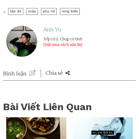
táo đỏ
máu
phụ nữ
rong biển
#
Anh Yu
Xếp có ý. Chụp có tình
[Đặt mua sách nấu ăn]
Chia sẻ
Bình luận
Bài Viết Liên Quan