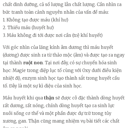
chất dinh dưỡng, cả số lượng lẫn chất lượng. Cần nhìn ra
bức tranh toàn cảnh nguyên nhân của vấn đề máu:
1. Không tạo được máu (khí hư)
2. Thiếu máu (huyết hư)
3. Máu không đi tới được nơi cần (trệ khí huyết)
Với góc nhìn của lăng kính âm dương thì máu huyết
(dương) được sinh ra từ thảo mộc (âm) và được tạo ra ngay
tại thành
ruột non
. Tại nơi đây, có sự chuyển hóa sinh
học: Magie trong diệp lục tố cùng với Oxy dưới điều kiện
nhiệt độ, enzym sinh học tạo thành sắt trong huyết cầu
tố. Đây là một sự kì diệu của sinh học.
Máu huyết khi qua
thận
sẽ được cô đặc thành dòng huyết
rất dương, rất nóng, chính dòng huyết tạo ra sinh lực
nuôi sống cơ thể và một phần được dự trữ trong tủy
xương, gan. Thận cũng mang nhiệm vụ bài tiết các chất