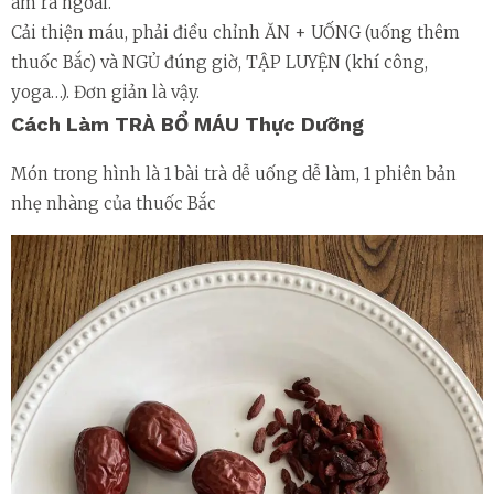
âm ra ngoài.
Cải thiện máu, phải điều chỉnh ĂN + UỐNG (uống thêm
thuốc Bắc) và NGỦ đúng giờ, TẬP LUYỆN (khí công,
yoga…). Đơn giản là vậy.
Cách Làm TRÀ BỔ MÁU Thực Dưỡng
Món trong hình là 1 bài trà dễ uống dễ làm, 1 phiên bản
nhẹ nhàng của thuốc Bắc