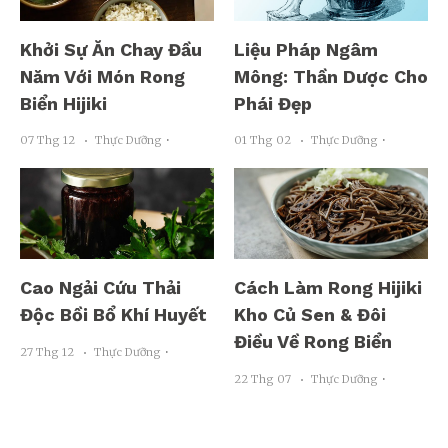
Khởi Sự Ăn Chay Đầu
Liệu Pháp Ngâm
Năm Với Món Rong
Mông: Thần Dược Cho
Biển Hijiki
Phái Đẹp
07 Thg 12
Thực Dưỡng ･
01 Thg 02
Thực Dưỡng ･
Cao Ngải Cứu Thải
Cách Làm Rong Hijiki
Độc Bồi Bổ Khí Huyết
Kho Củ Sen & Đôi
Điều Về Rong Biển
27 Thg 12
Thực Dưỡng ･
22 Thg 07
Thực Dưỡng ･