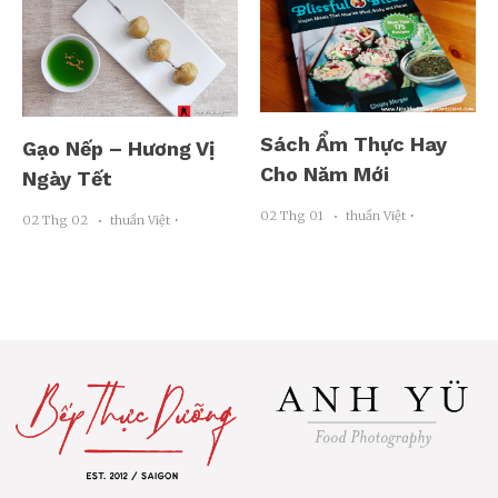
Sách Ẩm Thực Hay
Gạo Nếp – Hương Vị
Cho Năm Mới
Ngày Tết
02 Thg 01
thuần Việt ･
02 Thg 02
thuần Việt ･