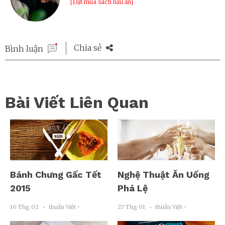
[Đặt mua sách nấu ăn]
Chia sẻ
Bình luận
Bài Viết Liên Quan
Bánh Chưng Gấc Tết
Nghệ Thuật Ăn Uống
2015
Phá Lệ
16 Thg 02
thuần Việt ･
27 Thg 01
thuần Việt ･