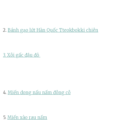
2.
Bánh gạo lứt Hàn Quốc Tteokbokki chiên
3. Xôi gấc đậu đỏ
4.
Miến dong nấu nấm đông cô
5.
Miến xào rau nấm