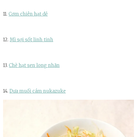
11.
Cơm chiên hạt dẻ
12.
Mì sợi sốt linh tinh
13.
Chè hạt sen long nhãn
14.
Dưa muối cám nukazuke