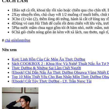
CÁCH LÀM
1
Bào sợi cà rốt, khoai tây rồi xào hoặc chiên qua cho chín tới. 
2
Xay nhuyễn tôm, chả chay với 1/2 muỗng cf muối biển, chút tiê
3
Cho (1) vào (2), thêm lòng đỏ trứng, hành lá cắt cỡ lóng tay rồ
4
Dùng vỏ ram Hà Tĩnh để cuốn rồi đem chiên với lửa vừa, trước 
5
Pha nước mắm chua ngọt gồm tỏi ớt băm nhỏ, nước mắm, nước
6
Chả giò chiên nóng giòn ăn kèm với xà lách, rau thơm, ngò rí,
#
chả giò
tôm
trứng
Nên xem
Koji: Linh Hồn Của Các Món Ăn Thực Dưỡng
Sách COOKBOX 2 : Khoa Học Và Nghệ Thuật Nấu Ăn Tự N
Thực Dưỡng & Những Sai Lầm Chết Người
[Ebook] Chỉ Dẫn Nấu Ăn Thực Dưỡng Ohsawa Vùng Nhiệt Đ
Top 10 Món Thiết Yếu Cho Bạn Nhập Môn Thực Dưỡng Ohs
[Ebook] Cốt Tủy Thực Dưỡng - LY. Trần Ngọc Tài