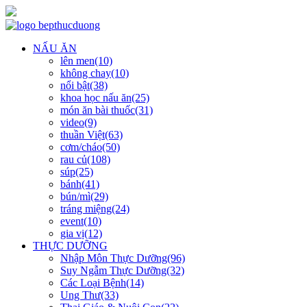
NẤU ĂN
lên men(10)
không chay(10)
nổi bật(38)
khoa học nấu ăn(25)
món ăn bài thuốc(31)
video(9)
thuần Việt(63)
cơm/cháo(50)
rau củ(108)
súp(25)
bánh(41)
bún/mì(29)
tráng miệng(24)
event(10)
gia vị(12)
THỰC DƯỠNG
Nhập Môn Thực Dưỡng(96)
Suy Ngẫm Thực Dưỡng(32)
Các Loại Bệnh(14)
Ung Thư(33)