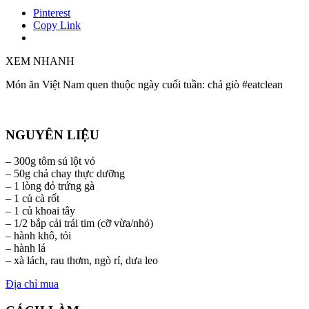
Pinterest
Copy Link
XEM NHANH
Món ăn Việt Nam quen thuộc ngày cuối tuần: chả giò #eatclean
NGUYÊN LIỆU
– 300g tôm sú lột vỏ
– 50g chả chay thực dưỡng
– 1 lòng đỏ trứng gà
– 1 củ cà rốt
– 1 củ khoai tây
– 1/2 bắp cải trái tim (cỡ vừa/nhỏ)
– hành khô, tỏi
– hành lá
– xà lách, rau thơm, ngò rí, dưa leo
Địa chỉ mua