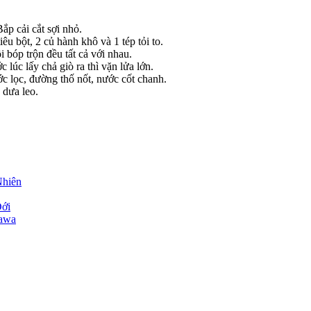
Bắp cải cắt sợi nhỏ.
u bột, 2 củ hành khô và 1 tép tỏi to.
i bóp trộn đều tất cả với nhau.
lúc lấy chả giò ra thì vặn lửa lớn.
 lọc, đường thố nốt, nước cốt chanh.
 dưa leo.
hiên
ới
awa