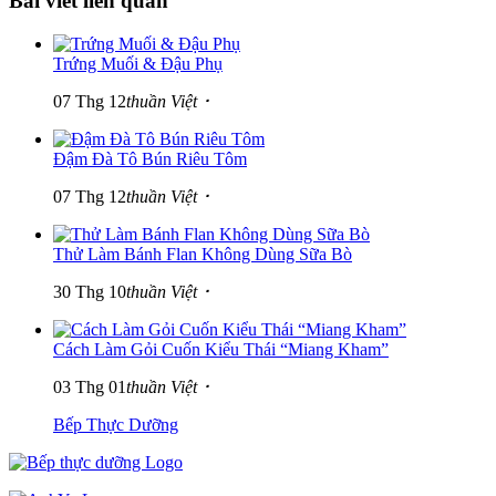
Bài viết liên quan
Trứng Muối & Đậu Phụ
07 Thg 12
thuần Việt ･
Đậm Đà Tô Bún Riêu Tôm
07 Thg 12
thuần Việt ･
Thử Làm Bánh Flan Không Dùng Sữa Bò
30 Thg 10
thuần Việt ･
Cách Làm Gỏi Cuốn Kiểu Thái “Miang Kham”
03 Thg 01
thuần Việt ･
Bếp Thực Dưỡng