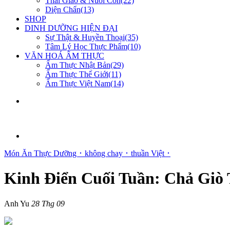
Thai Giáo & Nuôi Con(22)
Diện Chẩn(13)
SHOP
DINH DƯỠNG HIỆN ĐẠI
Sự Thật & Huyền Thoại(35)
Tâm Lý Học Thực Phẩm(10)
VĂN HOÁ ẨM THỰC
Ẩm Thực Nhật Bản(29)
Ẩm Thực Thế Giới(11)
Ẩm Thực Việt Nam(14)
Món Ăn Thực Dưỡng ･
không chay ･
thuần Việt ･
Kinh Điển Cuối Tuần: Chả Giò
Anh Yu
28 Thg 09