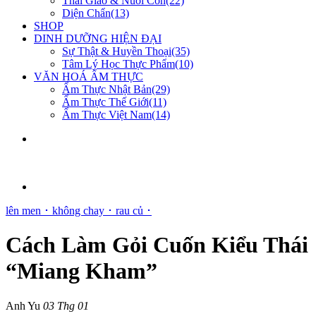
Thai Giáo & Nuôi Con(22)
Diện Chẩn(13)
SHOP
DINH DƯỠNG HIỆN ĐẠI
Sự Thật & Huyền Thoại(35)
Tâm Lý Học Thực Phẩm(10)
VĂN HOÁ ẨM THỰC
Ẩm Thực Nhật Bản(29)
Ẩm Thực Thế Giới(11)
Ẩm Thực Việt Nam(14)
lên men ･
không chay ･
rau củ ･
Cách Làm Gỏi Cuốn Kiểu Thái
“Miang Kham”
Anh Yu
03 Thg 01