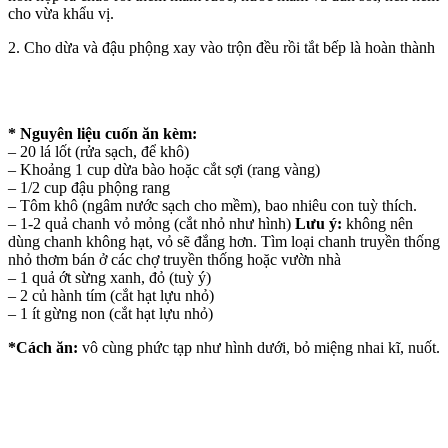
cho vừa khẩu vị.
2. Cho dừa và đậu phộng xay vào trộn đều rồi tắt bếp là hoàn thành
* Nguyên liệu cuốn ăn kèm:
– 20 lá lốt (rửa sạch, để khô)
– Khoảng 1 cup dừa bào hoặc cắt sợi (rang vàng)
– 1/2 cup đậu phộng rang
– Tôm khô (ngâm nước sạch cho mềm), bao nhiêu con tuỳ thích.
– 1-2 quả chanh vỏ mỏng (cắt nhỏ như hình)
Lưu ý:
không nên
dùng chanh không hạt, vỏ sẽ đắng hơn. Tìm loại chanh truyền thống
nhỏ thơm bán ở các chợ truyền thống hoặc vườn nhà
– 1 quả ớt sừng xanh, đỏ (tuỳ ý)
– 2 củ hành tím (cắt hạt lựu nhỏ)
– 1 ít gừng non (cắt hạt lựu nhỏ)
*Cách ăn:
vô cùng phức tạp như hình dưới, bỏ miệng nhai kĩ, nuốt.