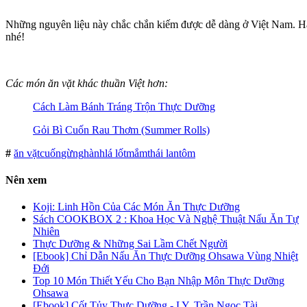
Những nguyên liệu này chắc chắn kiếm được dễ dàng ở Việt Nam. Hã
nhé!
Các món ăn vặt khác thuần Việt hơn:
Cách Làm Bánh Tráng Trộn Thực Dưỡng
Gỏi Bì Cuốn Rau Thơm (Summer Rolls)
#
ăn vặt
cuốn
gừng
hành
lá lốt
mắm
thái lan
tôm
Nên xem
Koji: Linh Hồn Của Các Món Ăn Thực Dưỡng
Sách COOKBOX 2 : Khoa Học Và Nghệ Thuật Nấu Ăn Tự
Nhiên
Thực Dưỡng & Những Sai Lầm Chết Người
[Ebook] Chỉ Dẫn Nấu Ăn Thực Dưỡng Ohsawa Vùng Nhiệt
Đới
Top 10 Món Thiết Yếu Cho Bạn Nhập Môn Thực Dưỡng
Ohsawa
[Ebook] Cốt Tủy Thực Dưỡng - LY. Trần Ngọc Tài