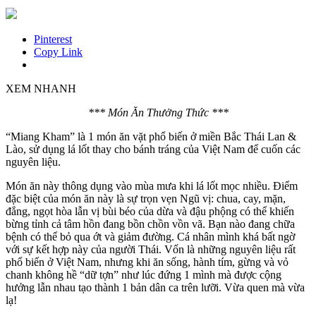
Pinterest
Copy Link
XEM NHANH
*** Món Ăn Thưởng Thức ***
“Miang Kham” là 1 món ăn vặt phổ biến ở miền Bắc Thái Lan &
Lào, sử dụng lá lốt thay cho bánh tráng của Việt Nam để cuốn các
nguyên liệu.
Món ăn này thông dụng vào mùa mưa khi lá lốt mọc nhiều. Điểm
đặc biệt của món ăn này là sự trọn vẹn Ngũ vị: chua, cay, mặn,
đắng, ngọt hòa lẫn vị bùi béo của dừa và đậu phộng có thể khiến
bừng tỉnh cả tâm hồn đang bồn chồn vồn vã. Bạn nào đang chữa
bệnh có thể bỏ qua ớt và giảm đường. Cá nhân mình khá bất ngờ
với sự kết hợp này của người Thái. Vốn là những nguyên liệu rất
phổ biến ở Việt Nam, nhưng khi ăn sống, hành tím, gừng và vỏ
chanh không hề “dữ tợn” như lúc đứng 1 mình mà được cộng
hưởng lẫn nhau tạo thành 1 bản dân ca trên lưỡi. Vừa quen mà vừa
lạ!