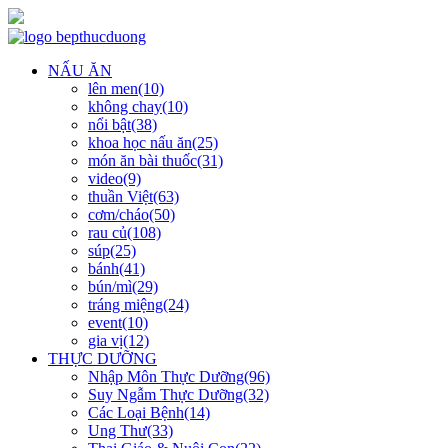
NẤU ĂN
lên men(10)
không chay(10)
nổi bật(38)
khoa học nấu ăn(25)
món ăn bài thuốc(31)
video(9)
thuần Việt(63)
cơm/cháo(50)
rau củ(108)
súp(25)
bánh(41)
bún/mì(29)
tráng miệng(24)
event(10)
gia vị(12)
THỰC DƯỠNG
Nhập Môn Thực Dưỡng(96)
Suy Ngẫm Thực Dưỡng(32)
Các Loại Bệnh(14)
Ung Thư(33)