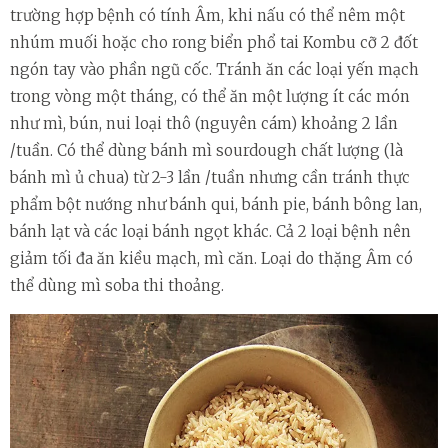
trường hợp bệnh có tính Âm, khi nấu có thể nêm một
nhúm muối hoặc cho rong biển phổ tai Kombu cỡ 2 đốt
ngón tay vào phần ngũ cốc. Tránh ăn các loại yến mạch
trong vòng một tháng, có thể ăn một lượng ít các món
như mì, bún, nui loại thô (nguyên cám) khoảng 2 lần
/tuần. Có thể dùng bánh mì sourdough chất lượng (là
bánh mì ủ chua) từ 2-3 lần /tuần nhưng cần tránh thực
phẩm bột nướng như bánh qui, bánh pie, bánh bông lan,
bánh lạt và các loại bánh ngọt khác. Cả 2 loại bệnh nên
giảm tối đa ăn kiều mạch, mì căn. Loại do thặng Âm có
thể dùng mì soba thi thoảng.