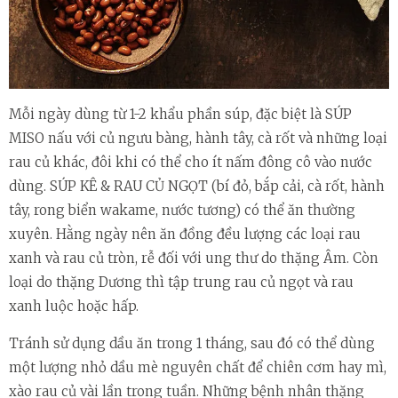
Mỗi ngày dùng từ 1-2 khẩu phần súp, đặc biệt là SÚP
MISO nấu với củ ngưu bàng, hành tây, cà rốt và những loại
rau củ khác, đôi khi có thể cho ít nấm đông cô vào nước
dùng. SÚP KÊ & RAU CỦ NGỌT (bí đỏ, bắp cải, cà rốt, hành
tây, rong biển wakame, nước tương) có thể ăn thường
xuyên. Hằng ngày nên ăn đồng đều lượng các loại rau
xanh và rau củ tròn, rễ đối với ung thư do thặng Âm. Còn
loại do thặng Dương thì tập trung rau củ ngọt và rau
xanh luộc hoặc hấp.
Tránh sử dụng dầu ăn trong 1 tháng, sau đó có thể dùng
một lượng nhỏ dầu mè nguyên chất để chiên cơm hay mì,
xào rau củ vài lần trong tuần. Những bệnh nhân thặng