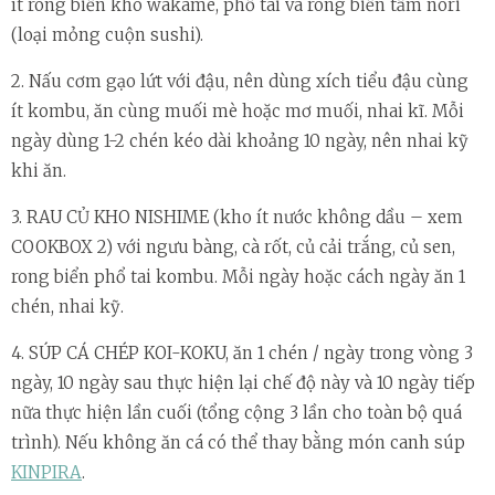
ít rong biển khô wakame, phổ tai và rong biển tấm nori
(loại mỏng cuộn sushi).
2. Nấu cơm gạo lứt với đậu, nên dùng xích tiểu đậu cùng
ít kombu, ăn cùng muối mè hoặc mơ muối, nhai kĩ. Mỗi
ngày dùng 1-2 chén kéo dài khoảng 10 ngày, nên nhai kỹ
khi ăn.
3. RAU CỦ KHO NISHIME (kho ít nước không dầu – xem
COOKBOX 2) với ngưu bàng, cà rốt, củ cải trắng, củ sen,
rong biển phổ tai kombu. Mỗi ngày hoặc cách ngày ăn 1
chén, nhai kỹ.
4. SÚP CÁ CHÉP KOI-KOKU, ăn 1 chén / ngày trong vòng 3
ngày, 10 ngày sau thực hiện lại chế độ này và 10 ngày tiếp
nữa thực hiện lần cuối (tổng cộng 3 lần cho toàn bộ quá
trình). Nếu không ăn cá có thể thay bằng món canh súp
KINPIRA
.