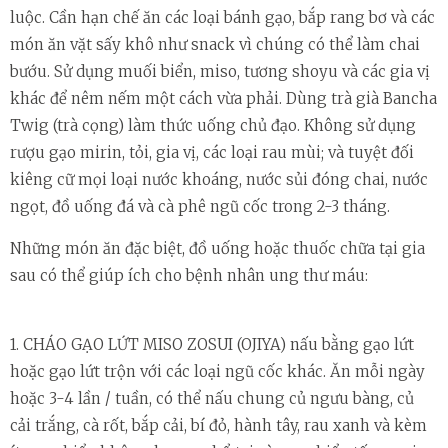
luộc. Cần hạn chế ăn các loại bánh gạo, bắp rang bơ và các
món ăn vặt sấy khô như snack vì chúng có thể làm chai
bướu. Sử dụng muối biển, miso, tương shoyu và các gia vị
khác để nêm nếm một cách vừa phải. Dùng trà già Bancha
Twig (trà cọng) làm thức uống chủ đạo. Không sử dụng
rượu gạo mirin, tỏi, gia vị, các loại rau mùi; và tuyệt đối
kiêng cữ mọi loại nước khoáng, nước sủi đóng chai, nước
ngọt, đồ uống đá và cà phê ngũ cốc trong 2-3 tháng.
Những món ăn đặc biệt, đồ uống hoặc thuốc chữa tại gia
sau có thể giúp ích cho bệnh nhân ung thư máu:
1. CHÁO GẠO LỨT MISO ZOSUI (OJIYA) nấu bằng gạo lứt
hoặc gạo lứt trộn với các loại ngũ cốc khác. Ăn mỗi ngày
hoặc 3-4 lần / tuần, có thể nấu chung củ ngưu bàng, củ
cải trắng, cà rốt, bắp cải, bí đỏ, hành tây, rau xanh và kèm