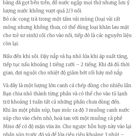
bàng đã gọt bên trên, đổ nước ngập mọi thứ nhưng lưu ý
lượng nước không vượt quá 2/3 nồi.
Bó các cọng trà trong một tấm vải mùng (loại vải rất
mỏng nhưng không thưa, có thể dùng loại khăn lau mặt
cho trẻ sơ sinh) rồi cho vào nồi, tiếp đó là các nguyên liệu
còn lại.
Nấu đến khi sôi. Đậy nắp và hạ nhỏ lửa khi áp suất tăng,
tiếp tục nấu khoảng 1 tiếng rưỡi – 2 tiếng. Khi đã đủ thời
gian, đợi nguội cho nhiệt độ giảm bớt rồi hãy mở nắp.
Và đây là một lượng lớn canh cá chép dùng cho nhiều lần.
Bạn chia nhỏ thành từng phần và có thể cho vào tủ lạnh
trữ khoảng 1 tuần tất cả những phần chưa dùng đến.
Khi ăn một phần súp, bạn múc ra độ 3 muỗng canh nước
súp cho vào chén nhỏ, hoà tan với một muỗng cà phê
Miso để có độ mặn vừa ăn. Cho ngược hỗn hợp này vào lại
phần súp trước đó và để lửa riêu riêu khoảng 3 phút –