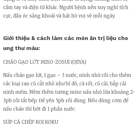
cầm tay và điện tử khác. Người bệnh nên suy nghĩ tích
cực, đầu óc sảng khoái và hát hò vui vẻ mỗi ngày.
Giới thiệu & cách làm các món ăn trị liệu cho
ung thư máu:
CHÁO GẠO LỨT MISO-ZOSUI (OJIYA)
Nấu cháo gạo lứt, 1 gạo – 3 nước, ninh nhừ rồi cho thêm
các loại rau củ cắt nhỏ như bí đỏ, cà rốt, củ cải, bắp cải
ninh mềm. Nêm thêm tương miso nấu nhỏ lửa khoảng 2-
3ph rồi tắt bếp. Để yên 5ph rồi dùng. Nếu dùng cơm để
nấu cháo thì bớt đi 1 phần nước.
SÚP CÁ CHÉP KOI KOKU