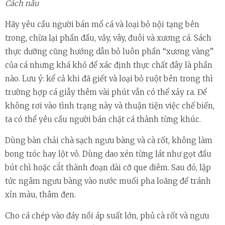
Cách nấu
Hãy yêu cầu người bán mổ cá và loại bỏ nội tạng bên
trong, chừa lại phần đầu, vảy, vây, đuôi và xương cá. Sách
thực dưỡng cũng hướng dẫn bỏ luôn phần “xương vàng”
của cá nhưng khá khó để xác định thực chất đây là phần
nào. Lưu ý: kể cả khi đã giết và loại bỏ ruột bên trong thì
trường hợp cá giẫy thêm vài phút vẫn có thể xảy ra. Để
không rơi vào tình trạng này và thuận tiện việc chế biến,
ta có thể yêu cầu người bán chặt cá thành từng khúc.
Dùng bàn chải chà sạch ngưu bàng và cà rốt, không làm
bong tróc hay lột vỏ. Dùng dao xén từng lát như gọt đầu
bút chì hoặc cắt thành đoạn dài cỡ que diêm. Sau đó, lập
tức ngâm ngưu bàng vào nước muối pha loãng để tránh
xỉn màu, thâm đen.
Cho cá chép vào đáy nồi áp suất lớn, phủ cà rốt và ngưu