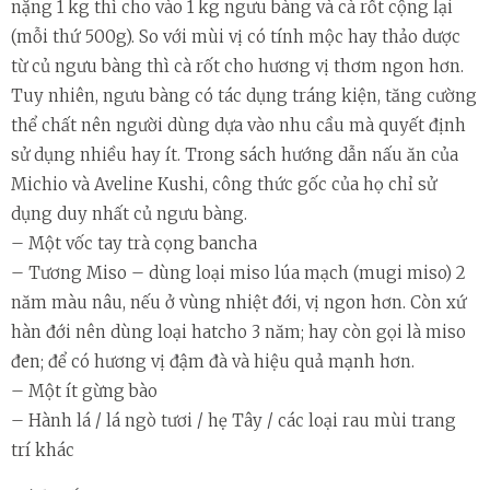
nặng 1 kg thì cho vào 1 kg ngưu bàng và cà rốt cộng lại
(mỗi thứ 500g). So với mùi vị có tính mộc hay thảo dược
từ củ ngưu bàng thì cà rốt cho hương vị thơm ngon hơn.
Tuy nhiên, ngưu bàng có tác dụng tráng kiện, tăng cường
thể chất nên người dùng dựa vào nhu cầu mà quyết định
sử dụng nhiều hay ít. Trong sách hướng dẫn nấu ăn của
Michio và Aveline Kushi, công thức gốc của họ chỉ sử
dụng duy nhất củ ngưu bàng.
– Một vốc tay trà cọng bancha
– Tương Miso – dùng loại miso lúa mạch (mugi miso) 2
năm màu nâu, nếu ở vùng nhiệt đới, vị ngon hơn. Còn xứ
hàn đới nên dùng loại hatcho 3 năm; hay còn gọi là miso
đen; để có hương vị đậm đà và hiệu quả mạnh hơn.
– Một ít gừng bào
– Hành lá / lá ngò tươi / hẹ Tây / các loại rau mùi trang
trí khác