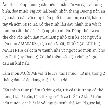
Âm theo bảng hướng dẫn tiêu chuẩn đối với đậu và rong
biển, dưa muối. Ngược lại, bệnh nhân thặng Dương nên ăn
đậu nành nấu với rong biển phổ tai kombu, cà rốt, hành
tây và nêm Miso lạt. Có thể ninh lâu đậu nành đen với ít
kombu cắt nhỏ để có độ ngọt tự nhiên. Đồng thời ta có
thể cho vào món đậu một lượng nhỏ xen kẽ các nguyên
liệu như AMASAKE (rượu nếp Nhật), SIRÔ GẠO LỨT hoặc
MẠCH NHA để đem vị thanh nhẹ và ngọt cho món ăn (cho
người thặng Dương). Có thể thêm vào đậu chừng 1 giọt
dầu ăn khi nấu.
Làm món MUỐI MÈ với tỉ lệ 1:18, tức 1 muối : 18 mè, trong 2
tháng đầu và áp dụng tỉ lệ 1:16 sau đó.
Cần tránh thực phẩm từ động vật, trừ cá thịt trắng có thể
dùng 1 lần / tuần, từ 2 tháng trở đi có thể ăn 2 lần / tuần
nếu muốn, đặc biệt là với người bệnh thể Âm. Ngược lại,