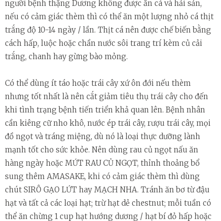
người bệnh thặng Dương không được ăn cá và hải sản,
nếu có cảm giác thèm thì có thể ăn một lượng nhỏ cá thịt
trắng độ 10-14 ngày / lần. Thịt cá nên được chế biến bằng
cách hấp, luộc hoặc chần nước sôi trang trí kèm củ cải
trắng, chanh hay gừng bào mỏng.
Có thể dùng ít táo hoặc trái cây xứ ôn đới nếu thèm
nhưng tốt nhất là nên cắt giảm tiêu thụ trái cây cho đến
khi tình trạng bệnh tiến triển khả quan lên. Bệnh nhân
cần kiêng cữ nho khô, nước ép trái cây, rượu trái cây, mọi
đồ ngọt và tráng miệng, dù nó là loại thực dưỡng lành
mạnh tốt cho sức khỏe. Nên dùng rau củ ngọt nấu ăn
hàng ngày hoặc MỨT RAU CỦ NGỌT, thỉnh thoảng bổ
sung thêm AMASAKE, khi có cảm giác thèm thì dùng
chút SIRÔ GẠO LỨT hay MẠCH NHA. Tránh ăn bơ từ đậu
hạt và tất cả các loại hạt; trừ hạt dẻ chestnut; mỗi tuần có
thể ăn chừng 1 cup hạt hướng dương / hạt bí đỏ hấp hoặc