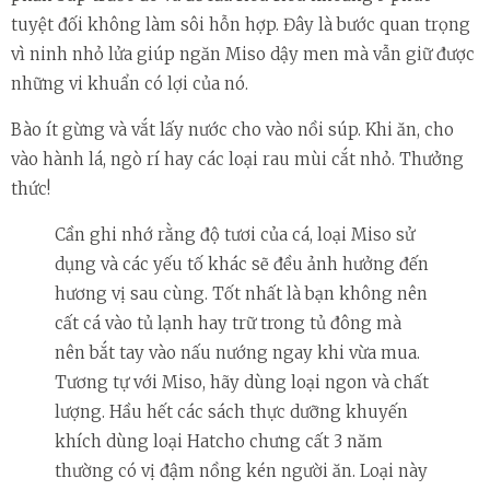
tuyệt đối không làm sôi hỗn hợp. Đây là bước quan trọng
vì ninh nhỏ lửa giúp ngăn Miso dậy men mà vẫn giữ được
những vi khuẩn có lợi của nó.
Bào ít gừng và vắt lấy nước cho vào nồi súp. Khi ăn, cho
vào hành lá, ngò rí hay các loại rau mùi cắt nhỏ. Thưởng
thức!
Cần ghi nhớ rằng độ tươi của cá, loại Miso sử
dụng và các yếu tố khác sẽ đều ảnh hưởng đến
hương vị sau cùng. Tốt nhất là bạn không nên
cất cá vào tủ lạnh hay trữ trong tủ đông mà
nên bắt tay vào nấu nướng ngay khi vừa mua.
Tương tự với Miso, hãy dùng loại ngon và chất
lượng. Hầu hết các sách thực dưỡng khuyến
khích dùng loại Hatcho chưng cất 3 năm
thường có vị đậm nồng kén người ăn. Loại này