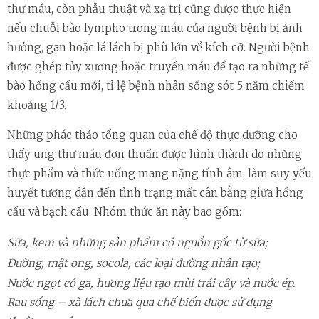
thư máu, còn phẫu thuật và xạ trị cũng được thực hiện
nếu chuỗi bào lympho trong máu của người bệnh bị ảnh
hưởng, gan hoặc lá lách bị phù lớn về kích cỡ. Người bệnh
được ghép tủy xương hoặc truyền máu để tạo ra những tế
bào hồng cầu mới, tỉ lệ bệnh nhân sống sót 5 năm chiếm
khoảng 1/3.
Những phác thảo tổng quan của chế độ thực dưỡng cho
thấy ung thư máu đơn thuần được hình thành do những
thực phẩm và thức uống mang nặng tính âm, làm suy yếu
huyết tương dẫn đến tình trạng mất cân bằng giữa hồng
cầu và bạch cầu. Nhóm thức ăn này bao gồm:
Sữa, kem và những sản phẩm có nguồn gốc từ sữa;
Đường, mật ong, socola, các loại đường nhân tạo;
Nước ngọt có ga, hương liệu tạo mùi trái cây và nước ép.
Rau sống – xà lách chưa qua chế biến được sử dụng