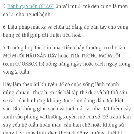
5.
Bánh gạo nếp OHAGI,
ăn với muối mè đen cũng là món
có lợi cho người bệnh.
6. Liệu pháp mát-xa và chữa trị bằng áp bàn tay cho vùng
bụng có thể giúp cải thiện tiêu hoá.
7. Trường hợp táo bón hoặc tiêu chảy thường, có thể làm
MƠ MUỐI NẤU SẮN DÂY hoặc TRÀ TƯƠNG MƠ MUỐI
(xem COOKBOX 15) uống hằng ngày hoặc cách ngày trong
vòng 2 tuần.
Hãy làm theo lời khuyên để có cuộc sống lành mạnh
đúng chuẩn. Thực hiện các bài tập thể dục và hít thở sâu
sẽ rất có ích nhưng không được lạm dụng dẫn đến kiệt
sức. Giữ không gian sạch và tươi mát tại nhà, đặt thêm cây
xanh vào phòng và thường xuyên mở của sổ. Để tránh làm
suy yếu hệ tuần hoàn máu, cần hạn chế hoặc không sử
dụng ti vi, máy tính, điện thoại di động, những thiết bị