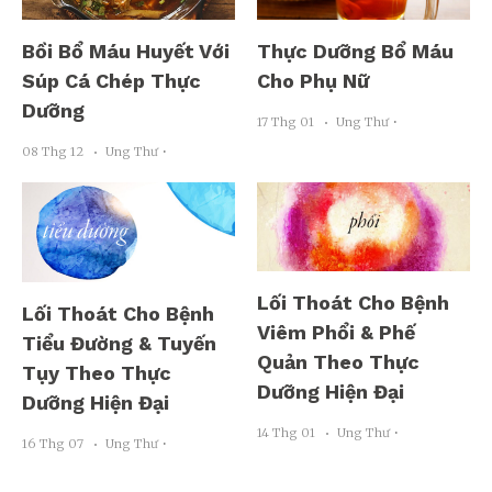
Bồi Bổ Máu Huyết Với
Thực Dưỡng Bổ Máu
Súp Cá Chép Thực
Cho Phụ Nữ
Dưỡng
17 Thg 01
Ung Thư ･
08 Thg 12
Ung Thư ･
Lối Thoát Cho Bệnh
Lối Thoát Cho Bệnh
Viêm Phổi & Phế
Tiểu Đường & Tuyến
Quản Theo Thực
Tụy Theo Thực
Dưỡng Hiện Đại
Dưỡng Hiện Đại
14 Thg 01
Ung Thư ･
16 Thg 07
Ung Thư ･